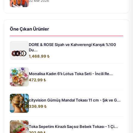
02 Mar 2026
Öne Çıkan Ürünler
DORE & ROSE Siyah ve Kahverengi Karışık %100
Du...
1,468.99 ₺
Monalisa Kadın 6'lı Lotus Toka Seti - İncili Re...
472.99 ₺
cityvision Gümüş Mandal Tokası 11 cm - Şık ve G...
336.99 ₺
Toka Sepetim Kirazlı Saçsız Bebek Tokası - 1 Çi...
202.99 ₺