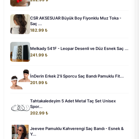
CSR AKSESUAR Büyük Boy Fiyonklu Muz Toka -
Saç ...
182.99 ₺
Melkady 541F - Leopar Desenli ve Düz Esnek Saç ...
241.99 ₺
İnDerin Erkek 2'li Sporcu Saç Bandı Pamuklu Fit...
201.99 ₺
Tahtakaledeyim 5 Adet Metal Taç Set Unisex
Spor...
202.99 ₺
Jeevee Pamuklu Kahverengi Saç Bandı - Esnek &
Y...