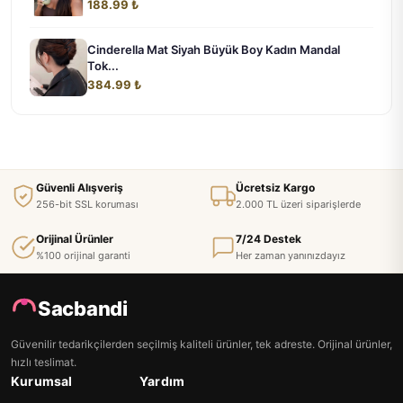
188.99 ₺
Cinderella Mat Siyah Büyük Boy Kadın Mandal
Tok...
384.99 ₺
Güvenli Alışveriş
Ücretsiz Kargo
256-bit SSL koruması
2.000 TL üzeri siparişlerde
Orijinal Ürünler
7/24 Destek
%100 orijinal garanti
Her zaman yanınızdayız
Sacbandi
Güvenilir tedarikçilerden seçilmiş kaliteli ürünler, tek adreste. Orijinal ürünler,
hızlı teslimat.
Kurumsal
Yardım