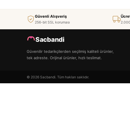
Güvenli Alışveriş
Ücre
256-bit SSL koruması
2.000
Sacbandi
Güvenilir tedarikçilerden seçilmiş kaliteli ürünler,
tek adreste. Orijinal ürünler, hızlı teslimat.
© 2026 Sacbandi. Tüm hakları saklıdır.