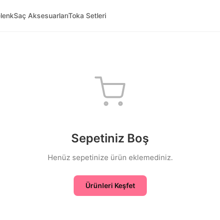
lenk
Saç Aksesuarları
Toka Setleri
Sepetiniz Boş
Henüz sepetinize ürün eklemediniz.
Ürünleri Keşfet