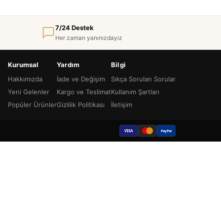
7/24 Destek
Her zaman yanınızdayız
Kurumsal
Yardım
Bilgi
Hakkımızda
İade ve Değişim
Sıkça Sorulan Sorular
Yeni Gelenler
Kargo ve Teslimat
Kullanım Şartları
Popüler Ürünler
Gizlilik Politikası
İletişim
VISA
PayPal