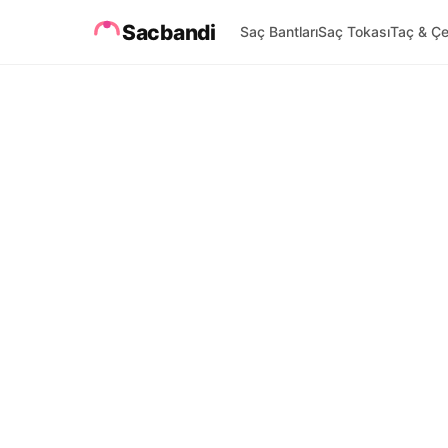
Sacbandi
Saç Bantları
Saç Tokası
Taç & Çe