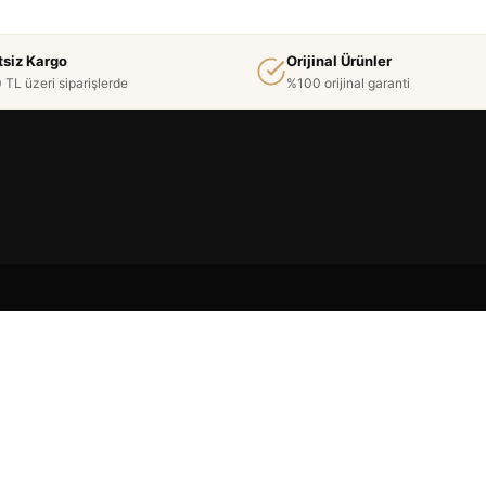
tsiz Kargo
Orijinal Ürünler
 TL üzeri siparişlerde
%100 orijinal garanti