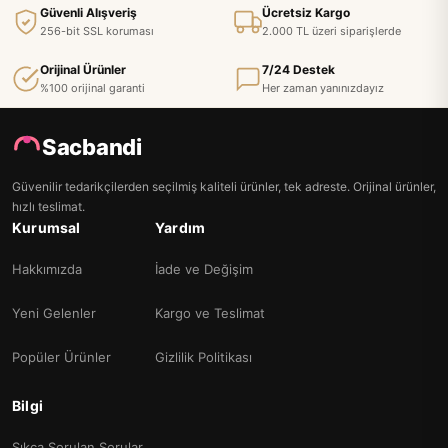
Güvenli Alışveriş
Ücretsiz Kargo
256-bit SSL koruması
2.000 TL üzeri siparişlerde
Orijinal Ürünler
7/24 Destek
%100 orijinal garanti
Her zaman yanınızdayız
Sacbandi
Güvenilir tedarikçilerden seçilmiş kaliteli ürünler, tek adreste. Orijinal ürünler,
hızlı teslimat.
Kurumsal
Yardım
Hakkımızda
İade ve Değişim
Yeni Gelenler
Kargo ve Teslimat
Popüler Ürünler
Gizlilik Politikası
Bilgi
Sıkça Sorulan Sorular