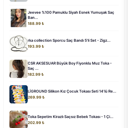
Jeevee %100 Pamuklu Siyah Esnek Yumuşak Saç
Ban...
188.99 ₺
rka collection Sporcu Saç Bandı 5'li Set - Zigz...
193.99 ₺
CSR AKSESUAR Büyük Boy Fiyonklu Muz Toka -
Saç ...
182.99 ₺
LİGROUND Silikon Kız Çocuk Tokası Seti 14’lü Re...
269.99 ₺
Toka Sepetim Kirazlı Saçsız Bebek Tokası - 1 Çi...
202.99 ₺