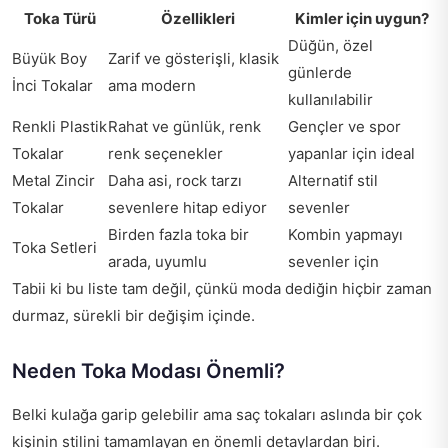
Toka Türü
Özellikleri
Kimler için uygun?
Düğün, özel
Büyük Boy
Zarif ve gösterişli, klasik
günlerde
İnci Tokalar
ama modern
kullanılabilir
Renkli Plastik
Rahat ve günlük, renk
Gençler ve spor
Tokalar
renk seçenekler
yapanlar için ideal
Metal Zincir
Daha asi, rock tarzı
Alternatif stil
Tokalar
sevenlere hitap ediyor
sevenler
Birden fazla toka bir
Kombin yapmayı
Toka Setleri
arada, uyumlu
sevenler için
Tabii ki bu liste tam değil, çünkü moda dediğin hiçbir zaman
durmaz, sürekli bir değişim içinde.
Neden Toka Modası Önemli?
Belki kulağa garip gelebilir ama saç tokaları aslında bir çok
kişinin stilini tamamlayan en önemli detaylardan biri.