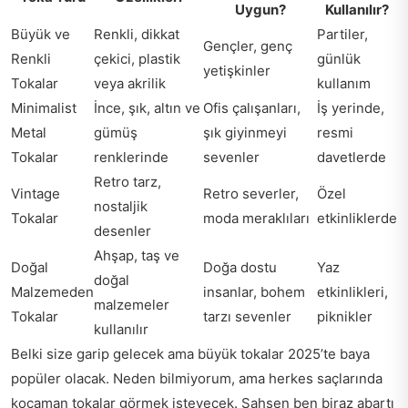
Uygun?
Kullanılır?
Büyük ve
Renkli, dikkat
Partiler,
Gençler, genç
Renkli
çekici, plastik
günlük
yetişkinler
Tokalar
veya akrilik
kullanım
Minimalist
İnce, şık, altın ve
Ofis çalışanları,
İş yerinde,
Metal
gümüş
şık giyinmeyi
resmi
Tokalar
renklerinde
sevenler
davetlerde
Retro tarz,
Vintage
Retro severler,
Özel
nostaljik
Tokalar
moda meraklıları
etkinliklerde
desenler
Ahşap, taş ve
Doğal
Doğa dostu
Yaz
doğal
Malzemeden
insanlar, bohem
etkinlikleri,
malzemeler
Tokalar
tarzı sevenler
piknikler
kullanılır
Belki size garip gelecek ama büyük tokalar 2025’te baya
popüler olacak. Neden bilmiyorum, ama herkes saçlarında
kocaman tokalar görmek isteyecek. Şahsen ben biraz abartı