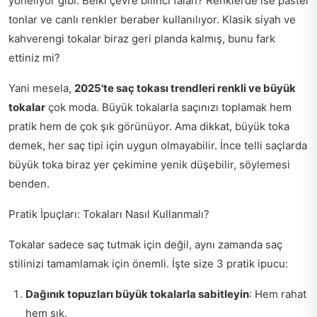
yöneliyor gibi. Belki çevre bilinci falan? Renklerde ise pastel
tonlar ve canlı renkler beraber kullanılıyor. Klasik siyah ve
kahverengi tokalar biraz geri planda kalmış, bunu fark
ettiniz mi?
Yani mesela,
2025'te saç tokası trendleri renkli ve büyük
tokalar
çok moda. Büyük tokalarla saçınızı toplamak hem
pratik hem de çok şık görünüyor. Ama dikkat, büyük toka
demek, her saç tipi için uygun olmayabilir. İnce telli saçlarda
büyük toka biraz yer çekimine yenik düşebilir, söylemesi
benden.
Pratik İpuçları: Tokaları Nasıl Kullanmalı?
Tokalar sadece saç tutmak için değil, aynı zamanda saç
stilinizi tamamlamak için önemli. İşte size 3 pratik ipucu:
Dağınık topuzları büyük tokalarla sabitleyin
: Hem rahat
hem şık.