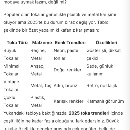
modaya uymak lazım, değil mi?
Popüler olan tokalar genellikle plastik ve metal karışımı
oluyor ama 2025'te bu durum biraz değişiyor. Tablo
şeklinde bir özet yapalım ki kafanız karışmasın:
Toka Türü
Malzeme
Renk Trendleri
Özellikleri
Büyük
Reçine,
Neon, pastel
Gösterişli, dikkat
Tokalar
Metal
tonlar
çekici
Minimal
Ahşap,
Sade, günlük
Doğal renkler
Tokalar
Metal
kullanım
Vintage
Metal, Taş
Altın, bronz
Retro, nostaljik
Tokalar
Çoklu
Plastik,
Karışık renkler
Katmanlı görünüm
Tokalar
Metal
Yukarıdaki tabloya baktığınızda,
2025 toka trendleri
içinde
çeşitliliğin ne kadar fazla olduğunu fark edersiniz. Büyük
tokalar özellikle gençler arasında çok popüler, belki de