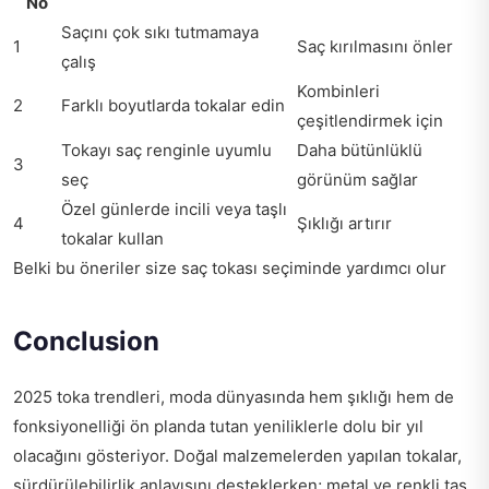
No
Saçını çok sıkı tutmamaya
1
Saç kırılmasını önler
çalış
Kombinleri
2
Farklı boyutlarda tokalar edin
çeşitlendirmek için
Tokayı saç renginle uyumlu
Daha bütünlüklü
3
seç
görünüm sağlar
Özel günlerde incili veya taşlı
4
Şıklığı artırır
tokalar kullan
Belki bu öneriler size saç tokası seçiminde yardımcı olur
Conclusion
2025 toka trendleri, moda dünyasında hem şıklığı hem de
fonksiyonelliği ön planda tutan yeniliklerle dolu bir yıl
olacağını gösteriyor. Doğal malzemelerden yapılan tokalar,
sürdürülebilirlik anlayışını desteklerken; metal ve renkli taş