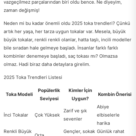
vazgeçilmez parçalarından biri oldu bence. Ne diyeyim,
zaman değişmiş!
Neden mi bu kadar önemli oldu 2025 toka trendleri? Çünkü
artık her yaşa, her tarza uygun tokalar var. Mesela, büyük
büyük tokalar, renkli renkli olanlar, hatta taşlı, incili modeller
bile sıradan hale gelmeye başladı. İnsanlar farklı farklı
kombinler denemeye başladı, saç tokası mı? Olmazsa
olmaz. Hadi biraz daha detaylara girelim.
2025 Toka Trendleri Listesi
Popülerlik
Kimler İçin
Toka Modeli
Kombin Önerisi
Seviyesi
Uygun?
Abiye
Zarif ve şık
İnci Tokalar
Çok Yüksek
elbiselerle
sevenler
harika
Renkli Büyük
Gençler, sokak
Günlük rahat
Orta