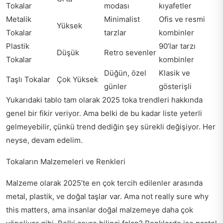
Tokalar
modası
kıyafetler
Metalik
Minimalist
Ofis ve resmi
Yüksek
Tokalar
tarzlar
kombinler
Plastik
90’lar tarzı
Düşük
Retro sevenler
Tokalar
kombinler
Düğün, özel
Klasik ve
Taşlı Tokalar
Çok Yüksek
günler
gösterişli
Yukarıdaki tablo tam olarak 2025 toka trendleri hakkında
genel bir fikir veriyor. Ama belki de bu kadar liste yeterli
gelmeyebilir, çünkü trend dediğin şey sürekli değişiyor. Her
neyse, devam edelim.
Tokaların Malzemeleri ve Renkleri
Malzeme olarak 2025’te en çok tercih edilenler arasında
metal, plastik, ve doğal taşlar var. Ama not really sure why
this matters, ama insanlar doğal malzemeye daha çok