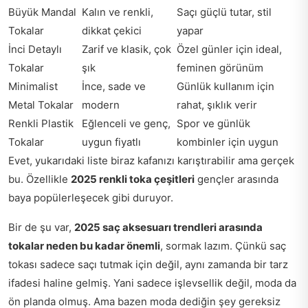
Büyük Mandal
Kalın ve renkli,
Saçı güçlü tutar, stil
Tokalar
dikkat çekici
yapar
İnci Detaylı
Zarif ve klasik, çok
Özel günler için ideal,
Tokalar
şık
feminen görünüm
Minimalist
İnce, sade ve
Günlük kullanım için
Metal Tokalar
modern
rahat, şıklık verir
Renkli Plastik
Eğlenceli ve genç,
Spor ve günlük
Tokalar
uygun fiyatlı
kombinler için uygun
Evet, yukarıdaki liste biraz kafanızı karıştırabilir ama gerçek
bu. Özellikle
2025 renkli toka çeşitleri
gençler arasında
baya popülerleşecek gibi duruyor.
Bir de şu var,
2025 saç aksesuarı trendleri arasında
tokalar neden bu kadar önemli
, sormak lazım. Çünkü saç
tokası sadece saçı tutmak için değil, aynı zamanda bir tarz
ifadesi haline gelmiş. Yani sadece işlevsellik değil, moda da
ön planda olmuş. Ama bazen moda dediğin şey gereksiz