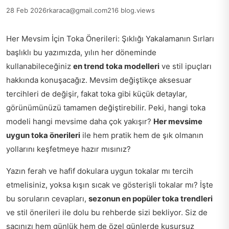
28 Feb 2026
rkaraca@gmail.com
216 blog.views
Her Mevsim İçin Toka Önerileri: Şıklığı Yakalamanın Sırları
başlıklı bu yazımızda, yılın her döneminde
kullanabileceğiniz
en trend toka modelleri
ve stil ipuçları
hakkında konuşacağız. Mevsim değiştikçe aksesuar
tercihleri de değişir, fakat toka gibi küçük detaylar,
görünümünüzü tamamen değiştirebilir. Peki, hangi toka
modeli hangi mevsime daha çok yakışır?
Her mevsime
uygun toka önerileri
ile hem pratik hem de şık olmanın
yollarını keşfetmeye hazır mısınız?
Yazın ferah ve hafif dokulara uygun tokalar mı tercih
etmelisiniz, yoksa kışın sıcak ve gösterişli tokalar mı? İşte
bu soruların cevapları,
sezonun en popüler toka trendleri
ve stil önerileri ile dolu bu rehberde sizi bekliyor. Siz de
saçınızı hem günlük hem de özel günlerde kusursuz