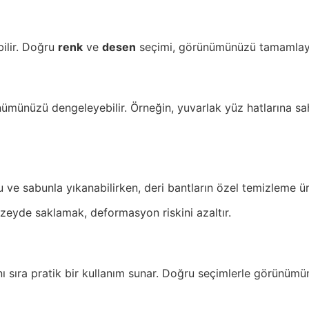
bilir. Doğru
renk
ve
desen
seçimi, görünümünüzü tamamlayabili
münüzü dengeleyebilir. Örneğin, yuvarlak yüz hatlarına sahip 
su ve sabunla yıkanabilirken, deri bantların özel temizleme ür
yüzeyde saklamak, deformasyon riskini azaltır.
nı sıra pratik bir kullanım sunar. Doğru seçimlerle görünümün