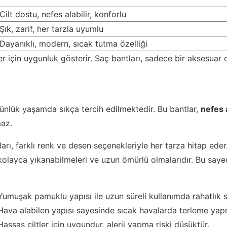
Cilt dostu, nefes alabilir, konforlu
Şık, zarif, her tarzla uyumlu
Dayanıklı, modern, sıcak tutma özelliği
ller için uygunluk gösterir. Saç bantları, sadece bir aksesua
ünlük yaşamda sıkça tercih edilmektedir. Bu bantlar,
nefes a
maz.
ı, farklı renk ve desen seçenekleriyle her tarza hitap eder.
kolayca yıkanabilmeleri ve uzun ömürlü olmalarıdır. Bu sayed
Yumuşak pamuklu yapısı ile uzun süreli kullanımda rahatlık s
Hava alabilen yapısı sayesinde sıcak havalarda terleme ya
Hassas ciltler için uygundur, alerji yapma riski düşüktür.