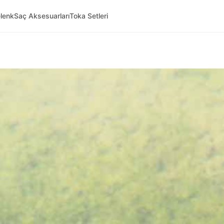
lenk
Saç Aksesuarları
Toka Setleri