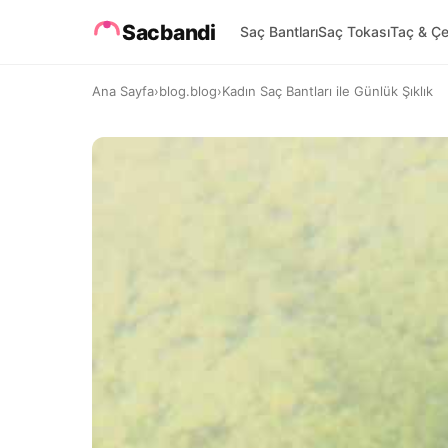
Sacbandi
Saç Bantları
Saç Tokası
Taç & Çe
Ana Sayfa
›
blog.blog
›
Kadın Saç Bantları ile Günlük Şıklık