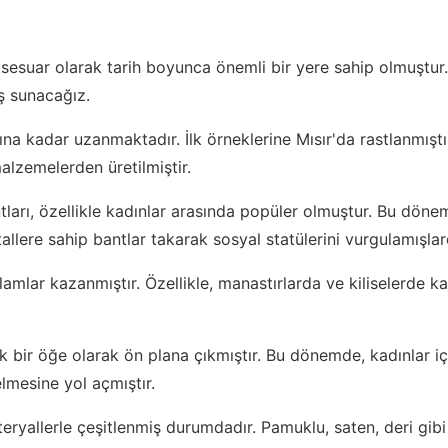
ksesuar olarak tarih boyunca önemli bir yere sahip olmuştur. 
ış sunacağız.
rına kadar uzanmaktadır. İlk örneklerine Mısır'da rastlanmışt
alzemelerden üretilmiştir.
arı, özellikle kadınlar arasında popüler olmuştur. Bu döne
allere sahip bantlar takarak sosyal statülerini vurgulamışlard
lamlar kazanmıştır. Özellikle, manastırlarda ve kiliselerde ka
 bir öğe olarak ön plana çıkmıştır. Bu dönemde, kadınlar için
lmesine yol açmıştır.
teryallerle çeşitlenmiş durumdadır. Pamuklu, saten, deri gibi