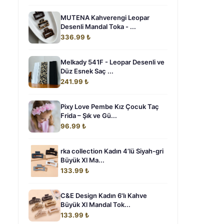
MUTENA Kahverengi Leopar
Desenli Mandal Toka - ...
336.99 ₺
Melkady 541F - Leopar Desenli ve
Düz Esnek Saç ...
241.99 ₺
Pixy Love Pembe Kız Çocuk Taç
Frida – Şık ve Gü...
96.99 ₺
rka collection Kadın 4’lü Siyah-gri
Büyük Xl Ma...
133.99 ₺
C&E Design Kadın 6'lı Kahve
Büyük Xl Mandal Tok...
133.99 ₺