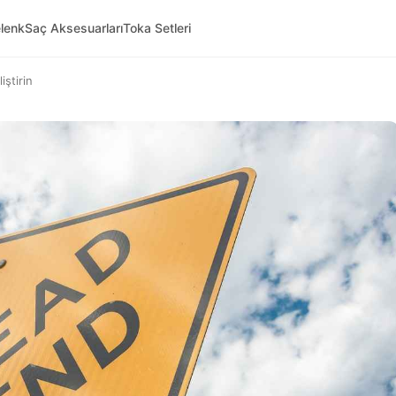
lenk
Saç Aksesuarları
Toka Setleri
iştirin