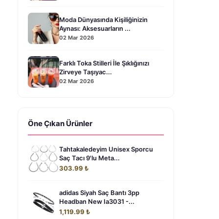
Moda Dünyasında Kişiliğinizin
Aynası: Aksesuarların ...
02 Mar 2026
Farklı Toka Stilleri İle Şıklığınızı
Zirveye Taşıyac...
02 Mar 2026
Öne Çıkan Ürünler
Tahtakaledeyim Unisex Sporcu
Saç Tacı 9'lu Meta...
303.99 ₺
adidas Siyah Saç Bantı 3pp
Headban New Ia3031 -...
1,119.99 ₺