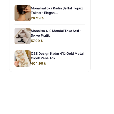
MonalisaToka Kadın Şeffaf Topuz
Tokası - Elegan...
26.99 ₺
Monalisa 4'lü Mandal Toka Seti -
Şık ve Pratik ...
57.99 ₺
C&E Design Kadın 4'lü Gold Metal
Çiçek Pens Tok...
404.99 ₺
k