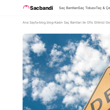
Sacbandi
Saç Bantları
Saç Tokası
Taç & Çe
Ana Sayfa
›
blog.blog
›
Kadın Saç Bantları ile Ofis Stilinizi Gel