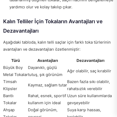
yardımcı olur ve kolay takılıp çıkar.
Kalın Telliler İçin Tokaların Avantajları ve
Dezavantajları
Aşağıdaki tabloda, kalın telli saçlar için farklı toka türlerinin
avantajları ve dezavantajları özetlenmiştir:
Türü
Avantajları
Dezavantajları
Büyük Boy
Dayanıklı, güçlü
Ağır olabilir, saç kırabilir
Metal Tokalar
tutuş, şık görünüm
Timsah
Bazen fazla sıkı olabilir,
Kaymaz, sağlam tutar
Klipsler
rahatsızlık verebilir
Bantlı
Rahat, esnek, sportif
Uzun süre kullanımlarda
Tokalar
kullanım için ideal
gevşeyebilir
Ahşap
Doğal görünüm,
Suya karşı hassas,
Tokalar
çevreci
kırılabilir