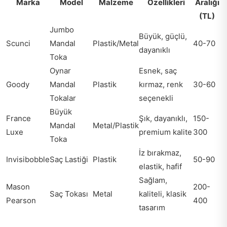
Marka
Model
Malzeme
Özellikleri
Aralığı
(TL)
Jumbo
Büyük, güçlü,
Scunci
Mandal
Plastik/Metal
40-70
dayanıklı
Toka
Oynar
Esnek, saç
Goody
Mandal
Plastik
kırmaz, renk
30-60
Tokalar
seçenekli
Büyük
France
Şık, dayanıklı,
150-
Mandal
Metal/Plastik
Luxe
premium kalite
300
Toka
İz bırakmaz,
Invisibobble
Saç Lastiği
Plastik
50-90
elastik, hafif
Sağlam,
Mason
200-
Saç Tokası
Metal
kaliteli, klasik
Pearson
400
tasarım