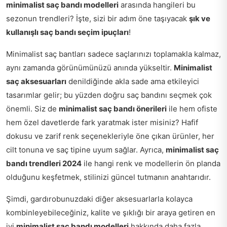
minimalist saç bandı modelleri
arasında hangileri bu
sezonun trendleri? İşte, sizi bir adım öne taşıyacak
şık ve
kullanışlı saç bandı seçim ipuçları
!
Minimalist saç bantları sadece saçlarınızı toplamakla kalmaz,
aynı zamanda görünümünüzü anında yükseltir.
Minimalist
saç aksesuarları
denildiğinde akla sade ama etkileyici
tasarımlar gelir; bu yüzden doğru saç bandını seçmek çok
önemli. Siz de
minimalist saç bandı önerileri
ile hem ofiste
hem özel davetlerde fark yaratmak ister misiniz? Hafif
dokusu ve zarif renk seçenekleriyle öne çıkan ürünler, her
cilt tonuna ve saç tipine uyum sağlar. Ayrıca,
minimalist saç
bandı trendleri 2024
ile hangi renk ve modellerin ön planda
olduğunu keşfetmek, stilinizi güncel tutmanın anahtarıdır.
Şimdi, gardırobunuzdaki diğer aksesuarlarla kolayca
kombinleyebileceğiniz, kalite ve şıklığı bir araya getiren en
iyi
minimalist saç bandı modelleri
hakkında daha fazla