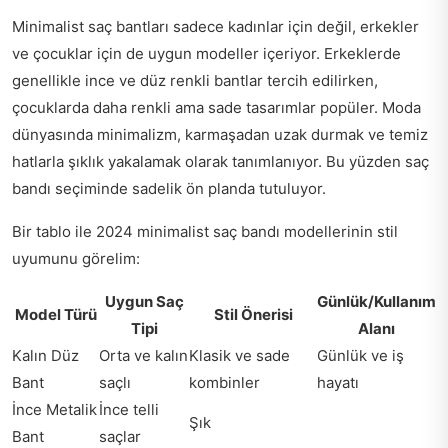
Minimalist saç bantları sadece kadınlar için değil, erkekler
ve çocuklar için de uygun modeller içeriyor. Erkeklerde
genellikle ince ve düz renkli bantlar tercih edilirken,
çocuklarda daha renkli ama sade tasarımlar popüler. Moda
dünyasında minimalizm, karmaşadan uzak durmak ve temiz
hatlarla şıklık yakalamak olarak tanımlanıyor. Bu yüzden saç
bandı seçiminde sadelik ön planda tutuluyor.
Bir tablo ile 2024 minimalist saç bandı modellerinin stil
uyumunu görelim:
Uygun Saç
Günlük/Kullanım
Model Türü
Stil Önerisi
Tipi
Alanı
Kalın Düz
Orta ve kalın
Klasik ve sade
Günlük ve iş
Bant
saçlı
kombinler
hayatı
İnce Metalik
İnce telli
Şık
Bant
saçlar