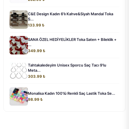
C&E Design Kadın 6'lı Kahve&Siyah Mandal Toka
S...
133.99 ₺
SANA ÖZEL HEDİYELİKLER Toka Saten + Bileklik +
...
349.99 ₺
Tahtakaledeyim Unisex Sporcu Saç Tacı 9'lu
Meta...
303.99 ₺
Monalisa Kadın 100'lü Renkli Saç Lastik Toka Se...
98.99 ₺