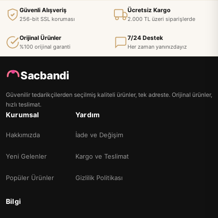
Güvenli Alışveriş
Ücretsiz Kargo
256-bit SSL koruması
2.000 TL üzeri siparişlerde
Orijinal Ürünler
7/24 Destek
%100 orijinal garanti
Her zaman yanınızdayız
Sacbandi
Güvenilir tedarikçilerden seçilmiş kaliteli ürünler, tek adreste. Orijinal ürünler,
hızlı teslimat.
Kurumsal
Yardım
Hakkımızda
İade ve Değişim
Yeni Gelenler
Kargo ve Teslimat
Popüler Ürünler
Gizlilik Politikası
Bilgi