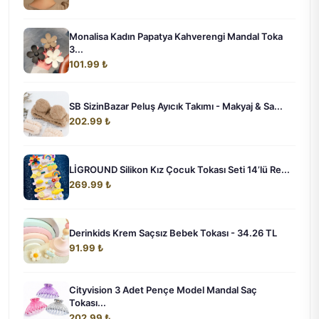
Monalisa Kadın Papatya Kahverengi Mandal Toka
3...
101.99 ₺
SB SizinBazar Peluş Ayıcık Takımı - Makyaj & Sa...
202.99 ₺
LİGROUND Silikon Kız Çocuk Tokası Seti 14’lü Re...
269.99 ₺
Derinkids Krem Saçsız Bebek Tokası - 34.26 TL
91.99 ₺
Cityvision 3 Adet Pençe Model Mandal Saç
Tokası...
202.99 ₺