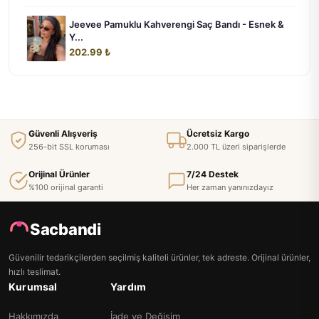
Jeevee Pamuklu Kahverengi Saç Bandı - Esnek &
Y...
202.99 ₺
Güvenli Alışveriş
Ücretsiz Kargo
256-bit SSL koruması
2.000 TL üzeri siparişlerde
Orijinal Ürünler
7/24 Destek
%100 orijinal garanti
Her zaman yanınızdayız
Sacbandi
Güvenilir tedarikçilerden seçilmiş kaliteli ürünler, tek adreste. Orijinal ürünler,
hızlı teslimat.
Kurumsal
Yardım
Hakkımızda
İade ve Değişim