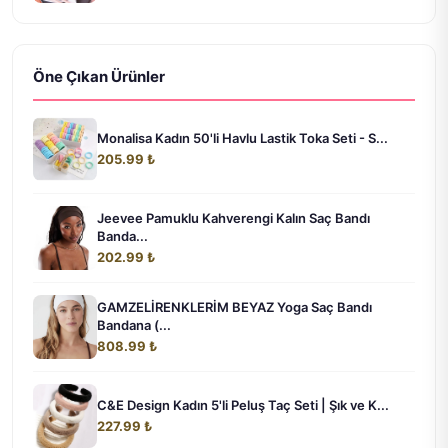
Öne Çıkan Ürünler
Monalisa Kadın 50'li Havlu Lastik Toka Seti - S...
205.99 ₺
Jeevee Pamuklu Kahverengi Kalın Saç Bandı
Banda...
202.99 ₺
GAMZELİRENKLERİM BEYAZ Yoga Saç Bandı
Bandana (...
808.99 ₺
C&E Design Kadın 5'li Peluş Taç Seti | Şık ve K...
227.99 ₺