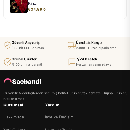
Kın...
634.99 ₺
Güvenli Alışveriş
Ücretsiz Kargo
256-bit SSL koruması
2.000 TL üzeri siparişlerde
Orijinal Ürünler
7/24 Destek
%100 orijinal garanti
Her zaman yanınızdayız
Sacbandi
Güvenilir tedarikçilerden seçilmiş kaliteli ürünler, tek adreste. Orijinal ürünler,
hızlı teslimat.
Kurumsal
Yardım
Hakkımızda
İade ve Değişim
Yeni Gelenler
Kargo ve Teslimat