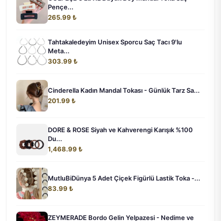
Pençe...
265.99 ₺
Tahtakaledeyim Unisex Sporcu Saç Tacı 9'lu
Meta...
303.99 ₺
Cinderella Kadın Mandal Tokası - Günlük Tarz Sa...
201.99 ₺
DORE & ROSE Siyah ve Kahverengi Karışık %100
Du...
1,468.99 ₺
MutluBiDünya 5 Adet Çiçek Figürlü Lastik Toka -...
83.99 ₺
ZEYMERADE Bordo Gelin Yelpazesi - Nedime ve