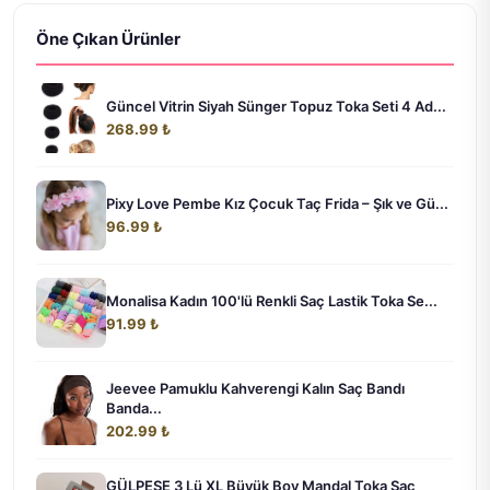
Öne Çıkan Ürünler
Güncel Vitrin Siyah Sünger Topuz Toka Seti 4 Ad...
268.99 ₺
Pixy Love Pembe Kız Çocuk Taç Frida – Şık ve Gü...
96.99 ₺
Monalisa Kadın 100'lü Renkli Saç Lastik Toka Se...
91.99 ₺
Jeevee Pamuklu Kahverengi Kalın Saç Bandı
Banda...
202.99 ₺
GÜLPEŞE 3 Lü XL Büyük Boy Mandal Toka Saç