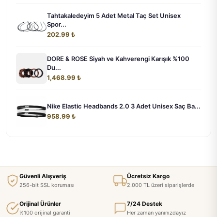
Tahtakaledeyim 5 Adet Metal Taç Set Unisex
Spor...
202.99 ₺
DORE & ROSE Siyah ve Kahverengi Karışık %100
Du...
1,468.99 ₺
Nike Elastic Headbands 2.0 3 Adet Unisex Saç Ba...
958.99 ₺
Güvenli Alışveriş
Ücretsiz Kargo
256-bit SSL koruması
2.000 TL üzeri siparişlerde
Orijinal Ürünler
7/24 Destek
%100 orijinal garanti
Her zaman yanınızdayız