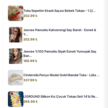
Toka Sepetim Kirazlı Saçsız Bebek Tokası - 1 Çi...
202.99 ₺
Jeevee Pamuklu Kahverengi Saç Bandı - Esnek &
Y...
202.99 ₺
Jeevee %100 Pamuklu Siyah Esnek Yumuşak Saç
Ban...
188.99 ₺
Cinderella Pençe Model Gold Mandal Toka - Lüks ...
337.99 ₺
LİGROUND Silikon Kız Çocuk Tokası Seti 14’lü Re...
269.99 ₺