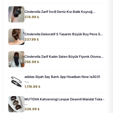
Cinderella Zarif İncili Deniz Kızı Balık Kuyruğ...
374.99 ₺
Cinderella Dekoratif S Tasarım Büyük Boy Pens S...
337.99 ₺
Cinderella Zarif Kadın Saten Büyük Fiyonk Otoma...
256.99 ₺
adidas Siyah Saç Bantı 3pp Headban New Ia3031
-...
1,119.99 ₺
MUTENA Kahverengi Leopar Desenli Mandal Toka -
...
336.99 ₺