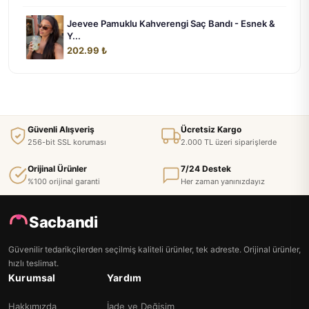
Jeevee Pamuklu Kahverengi Saç Bandı - Esnek &
Y...
202.99 ₺
Güvenli Alışveriş
Ücretsiz Kargo
256-bit SSL koruması
2.000 TL üzeri siparişlerde
Orijinal Ürünler
7/24 Destek
%100 orijinal garanti
Her zaman yanınızdayız
Sacbandi
Güvenilir tedarikçilerden seçilmiş kaliteli ürünler, tek adreste. Orijinal ürünler,
hızlı teslimat.
Kurumsal
Yardım
Hakkımızda
İade ve Değişim