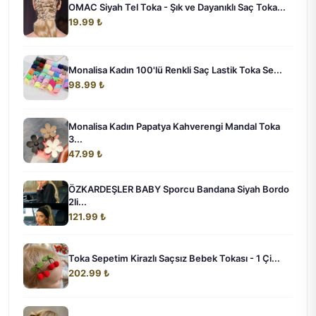
OMAC Siyah Tel Toka - Şık ve Dayanıklı Saç Toka...
19.99 ₺
Monalisa Kadın 100'lü Renkli Saç Lastik Toka Se...
98.99 ₺
Monalisa Kadın Papatya Kahverengi Mandal Toka
3...
47.99 ₺
ÖZKARDEŞLER BABY Sporcu Bandana Siyah Bordo
2li...
121.99 ₺
Toka Sepetim Kirazlı Saçsız Bebek Tokası - 1 Çi...
202.99 ₺