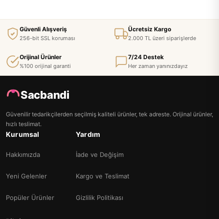
Güvenli Alışveriş
Ücretsiz Kargo
256-bit SSL koruması
2.000 TL üzeri siparişlerde
Orijinal Ürünler
7/24 Destek
%100 orijinal garanti
Her zaman yanınızdayız
Sacbandi
Güvenilir tedarikçilerden seçilmiş kaliteli ürünler, tek adreste. Orijinal ürünler,
hızlı teslimat.
Kurumsal
Yardım
Hakkımızda
İade ve Değişim
Yeni Gelenler
Kargo ve Teslimat
Popüler Ürünler
Gizlilik Politikası