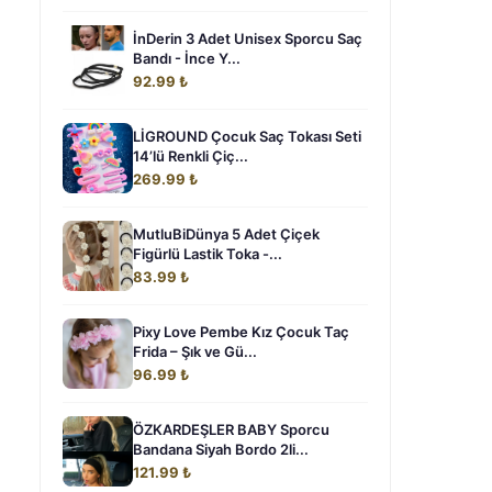
İnDerin 3 Adet Unisex Sporcu Saç
Bandı - İnce Y...
92.99 ₺
LİGROUND Çocuk Saç Tokası Seti
14’lü Renkli Çiç...
269.99 ₺
MutluBiDünya 5 Adet Çiçek
Figürlü Lastik Toka -...
83.99 ₺
Pixy Love Pembe Kız Çocuk Taç
Frida – Şık ve Gü...
96.99 ₺
ÖZKARDEŞLER BABY Sporcu
Bandana Siyah Bordo 2li...
121.99 ₺