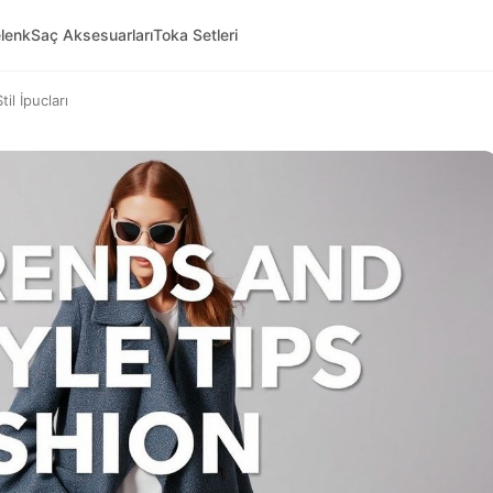
lenk
Saç Aksesuarları
Toka Setleri
l İpucları