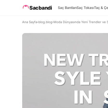
Sacbandi
Saç Bantları
Saç Tokası
Taç & Çe
Ana Sayfa
›
blog.blog
›
Moda Dünyasında Yeni Trendler ve Sti