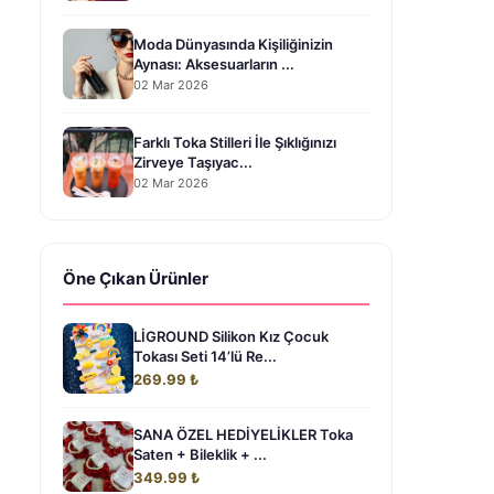
Moda Dünyasında Kişiliğinizin
Aynası: Aksesuarların ...
02 Mar 2026
Farklı Toka Stilleri İle Şıklığınızı
Zirveye Taşıyac...
02 Mar 2026
Öne Çıkan Ürünler
LİGROUND Silikon Kız Çocuk
Tokası Seti 14’lü Re...
269.99 ₺
SANA ÖZEL HEDİYELİKLER Toka
Saten + Bileklik + ...
349.99 ₺