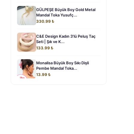
GÜLPEŞE Büyük Boy Gold Metal
Mandal Toka Yusufç...
330.99 ₺
C&E Design Kadın 3'lü Peluş Taç
Seti | Şık ve K...
133.99 ₺
Monalisa Büyük Boy Sıkı Dişli
Pembe Mandal Toka...
13.99 ₺