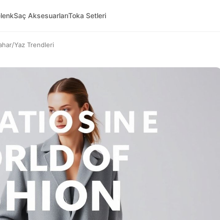
lenk
Saç Aksesuarları
Toka Setleri
ahar/Yaz Trendleri