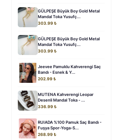
GÜLPEŞE Büyük Boy Gold Metal
Mandal Toka Yusufç...
303.99 ₺
GÜLPEŞE Büyük Boy Gold Metal
Mandal Toka Yusufç...
303.99 ₺
Jeevee Pamuklu Kahverengi Saç
Bandı - Esnek & Y...
202.99 ₺
MUTENA Kahverengi Leopar
Desenli Mandal Toka - ...
336.99 ₺
RUIADA %100 Pamuk Saç Bandı -
Fuşya Spor-Yoga-S...
268.99 ₺