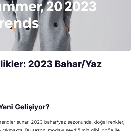
ikler: 2023 Bahar/Yaz
Yeni Gelişiyor?
 trendler sunar. 2023 bahar/yaz sezonunda, doğal renkler,
ana çıkmakta. Bu sezon, modayı sevdiğimiz gibi, doğa ile