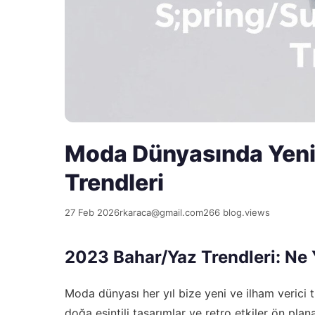
Moda Dünyasında Yenil
Trendleri
27 Feb 2026
rkaraca@gmail.com
266 blog.views
2023 Bahar/Yaz Trendleri: Ne 
Moda dünyası her yıl bize yeni ve ilham verici
doğa esintili tasarımlar ve retro etkiler ön pl