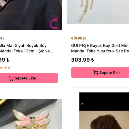
lla
GÜLPEŞE
ella Mat Siyah Büyük Boy
GÜLPEŞE Büyük Boy Gold Met
Mandal Toka 13cm - Şık ve
Mandal Toka Yusufçuk Saç Pe
aç Topu...
Glpş-3110
99 ₺
303,99 ₺
★★
(0)
Sepete Ekle
Sepete Ekle