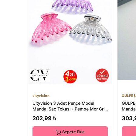
cityvision
GÜLPEŞ
Cityvision 3 Adet Pençe Model
GÜLPEŞ
Mandal Saç Tokası - Pembe Mor Gri
Mandal
12 cm
Glpş-3
202,99 ₺
303,
Sepete Ekle