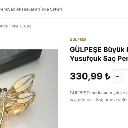
lenk
Saç Aksesuarları
Toka Setleri
dal Toka Yusufç...
GÜLPEŞE
GÜLPEŞE Büyük B
Yusufçuk Saç Pe
330,99 ₺
−
GÜLPEŞE markasının şık ve p
saç pençesi. Saçlarınızı stili