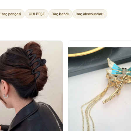
 saç pençesi
GÜLPEŞE
saç bandı
saç aksesuarları