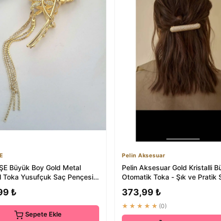
E
Pelin Aksesuar
E Büyük Boy Gold Metal
Pelin Aksesuar Gold Kristalli 
 Toka Yusufçuk Saç Pençesi
Otomatik Toka - Şık ve Pratik 
110
Aksesuarı
99 ₺
373,99 ₺
★★★★★
(0)
Sepete Ekle