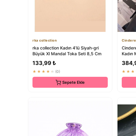
rka collection
Cindere
rka collection Kadın 4’lü Siyah-gri
Cinder
Büyük Xl Mandal Toka Seti 8,5 Cm
Kadın 
Zarif S
133,99 ₺
384,
★★★★★
(0)
★★★
Sepete Ekle