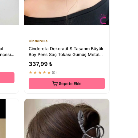
Cinderella
al
Cinderella Dekoratif S Tasarım Büyük
nçesi
Boy Pens Saç Tokası Gümüş Metal
13cm - K...
337,99 ₺
★★★★★
(0)
Sepete Ekle