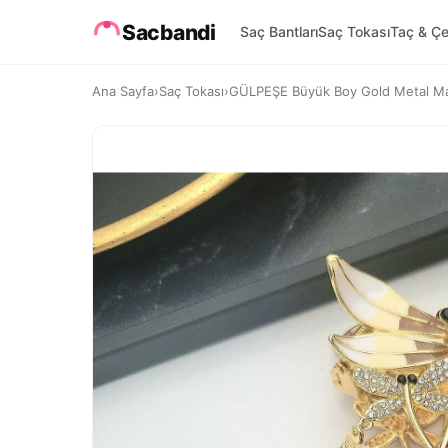
Sacbandi
Saç Bantları
Saç Tokası
Taç & Çe
Ana Sayfa
›
Saç Tokası
›
GÜLPEŞE Büyük Boy Gold Metal Man