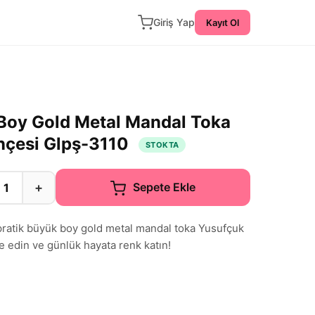
Giriş Yap
Kayıt Ol
oy Gold Metal Mandal Toka
nçesi Glpş-3110
STOKTA
+
Sepete Ekle
ratik büyük boy gold metal mandal toka Yusufçuk
ze edin ve günlük hayata renk katın!