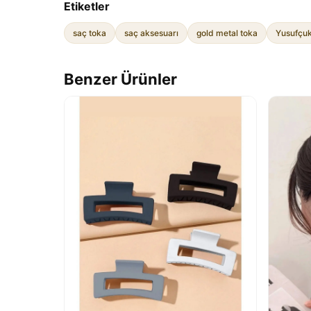
Etiketler
saç toka
saç aksesuarı
gold metal toka
Yusufçuk
Benzer Ürünler