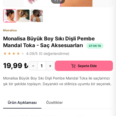
1
/
3
Monalisa
Monalisa Büyük Boy Sıkı Dişli Pembe
Mandal Toka - Saç Aksesuarları
STOKTA
★★★★★
4.09
/5 (
0
değerlendirme)
19,99 ₺
−
+
Sepete Ekle
Monalisa Büyük Boy Sıkı Dişli Pembe Mandal Toka ile saçlarınızı
şık bir şekilde toplayın. Dayanıklı ve stiliniza uyumlu bir seçenek.
Ürün Açıklaması
Özellikler