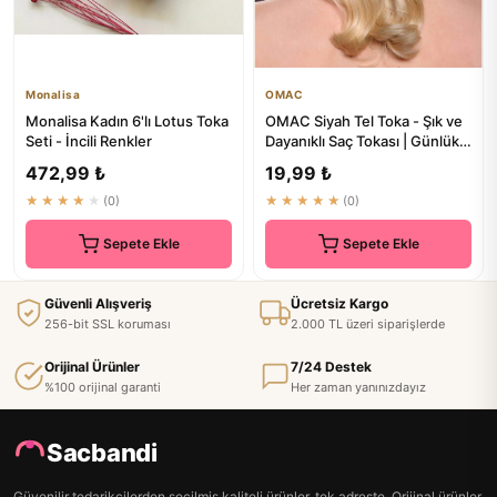
Monalisa
OMAC
Monalisa Kadın 6'lı Lotus Toka
OMAC Siyah Tel Toka - Şık ve
Seti - İncili Renkler
Dayanıklı Saç Tokası | Günlük
Kullanım
472,99 ₺
19,99 ₺
★★★★★
(0)
★★★★★
(0)
Sepete Ekle
Sepete Ekle
Güvenli Alışveriş
Ücretsiz Kargo
256-bit SSL koruması
2.000 TL üzeri siparişlerde
Orijinal Ürünler
7/24 Destek
%100 orijinal garanti
Her zaman yanınızdayız
Sacbandi
Güvenilir tedarikçilerden seçilmiş kaliteli ürünler, tek adreste. Orijinal ürünler,