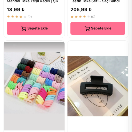
Mandal Toka Yeşil Kadın | Şık
Lastik Toka Seti - Saç Bandı ve
ve Modern Saç Aksesuarı
Aksesuarlar
13,99 ₺
205,99 ₺
★★★★★
(0)
★★★★★
(0)
Sepete Ekle
Sepete Ekle