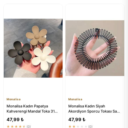
Monalisa
Monalisa
Monalisa Kadın Papatya
Monalisa Kadın Siyah
Kahverengi Mandal Toka 3'lü
Akordiyon Sporcu Tokası Saç
Seti | Saç Aksesuarları
Bandı Saç Aksesuarı 1 Adet
47,99 ₺
47,99 ₺
★★★★★
(0)
★★★★★
(0)