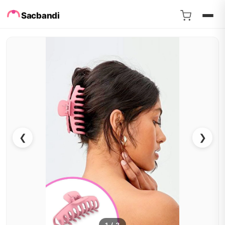
Sacbandi
❮
❯