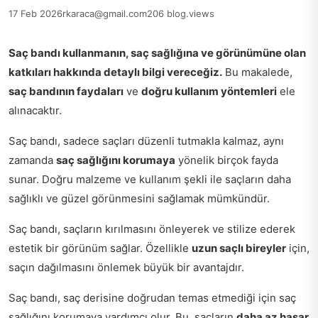
17 Feb 2026
rkaraca@gmail.com
206 blog.views
Saç bandı kullanmanın, saç sağlığına ve görünümüne olan
katkıları hakkında detaylı bilgi vereceğiz.
Bu makalede,
saç bandının faydaları
ve
doğru kullanım yöntemleri
ele
alınacaktır.
Saç bandı, sadece saçları düzenli tutmakla kalmaz, aynı
zamanda
saç sağlığını korumaya
yönelik birçok fayda
sunar. Doğru malzeme ve kullanım şekli ile saçların daha
sağlıklı ve güzel görünmesini sağlamak mümkündür.
Saç bandı, saçların kırılmasını önleyerek ve stilize ederek
estetik bir görünüm sağlar. Özellikle
uzun saçlı bireyler
için,
saçın dağılmasını önlemek büyük bir avantajdır.
Saç bandı, saç derisine doğrudan temas etmediği için saç
sağlığını korumaya yardımcı olur. Bu, saçların
daha az hasar