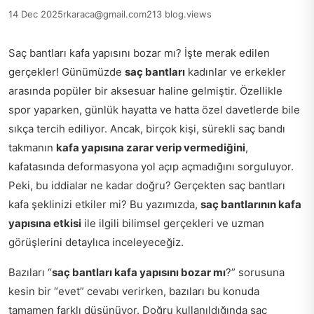
14 Dec 2025
rkaraca@gmail.com
213 blog.views
Saç bantları kafa yapısını bozar mı? İşte merak edilen
gerçekler! Günümüzde
saç bantları
kadınlar ve erkekler
arasında popüler bir aksesuar haline gelmiştir. Özellikle
spor yaparken, günlük hayatta ve hatta özel davetlerde bile
sıkça tercih ediliyor. Ancak, birçok kişi, sürekli saç bandı
takmanın
kafa yapısına zarar verip vermediğini
,
kafatasında deformasyona yol açıp açmadığını sorguluyor.
Peki, bu iddialar ne kadar doğru? Gerçekten saç bantları
kafa şeklinizi etkiler mi? Bu yazımızda,
saç bantlarının kafa
yapısına etkisi
ile ilgili bilimsel gerçekleri ve uzman
görüşlerini detaylıca inceleyeceğiz.
Bazıları “
saç bantları kafa yapısını bozar mı
?” sorusuna
kesin bir “evet” cevabı verirken, bazıları bu konuda
tamamen farklı düşünüyor. Doğru kullanıldığında saç