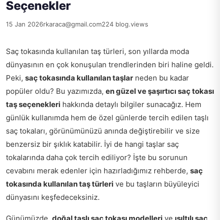
Seçenekler
15 Jan 2026
rkaraca@gmail.com
224 blog.views
Saç tokasında kullanılan taş türleri, son yıllarda moda
dünyasının en çok konuşulan trendlerinden biri haline geldi.
Peki,
saç tokasında kullanılan taşlar
neden bu kadar
popüler oldu? Bu yazımızda,
en güzel ve şaşırtıcı saç tokası
taş seçenekleri
hakkında detaylı bilgiler sunacağız. Hem
günlük kullanımda hem de özel günlerde tercih edilen taşlı
saç tokaları, görünümünüzü anında değiştirebilir ve size
benzersiz bir şıklık katabilir. İyi de hangi taşlar saç
tokalarında daha çok tercih ediliyor? İşte bu sorunun
cevabını merak edenler için hazırladığımız rehberde,
saç
tokasında kullanılan taş türleri
ve bu taşların büyüleyici
dünyasını keşfedeceksiniz.
Günümüzde,
doğal taşlı saç tokası modelleri
ve
ışıltılı saç