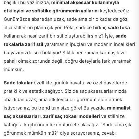
başlıklı bu yazımızda,
minimal aksesuar kullanımıyla
etkileyici ve sofistike görünmenin yollarını
keşfedeceğiz.
Günümüzde abartıdan uzak, sade ama bir o kadar da göz
alıcı stiller ön plana çıkıyor. Peki, sadece birkaç
sade toka
kullanarak nasıl zarif bir stil oluşturabilirsiniz? İşte,
sade
tokalarla zarif stil
yaratmanın ipuçları ve modanın incelikleri
bu yazımızda sizi bekliyor! Şıklık her zaman karmaşık ve
pahalı olmak zorunda değil, doğru detaylarla fark yaratmak
mümkün.
Sade tokalar
özellikle günlük hayatta ve özel davetlerde
pratiklik ve estetik sağlıyor. Siz de saç aksesuarlarınızda
abartıdan uzak, ama etkileyici bir görünüm elde etmek
istiyorsanız, bu trend tam size göre! Bu yazıda,
minimalist
saç aksesuarları
,
zarif saç tokası modelleri
ve stilinize
kattığı fark gibi önemli konuları ele alacağız. "Sade ama şık
görünmek mümkün mü?" diye soruyorsanız, cevabı