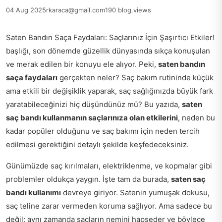
04 Aug 2025
rkaraca@gmail.com
190 blog.views
Saten Bandın Saça Faydaları: Saçlarınız İçin Şaşırtıcı Etkiler!
başlığı, son dönemde güzellik dünyasında sıkça konuşulan
ve merak edilen bir konuyu ele alıyor. Peki,
saten bandın
saça faydaları
gerçekten neler? Saç bakım rutininde küçük
ama etkili bir değişiklik yaparak, saç sağlığınızda büyük fark
yaratabileceğinizi hiç düşündünüz mü? Bu yazıda,
saten
saç bandı kullanmanın saçlarınıza olan etkilerini
, neden bu
kadar popüler olduğunu ve saç bakımı için neden tercih
edilmesi gerektiğini detaylı şekilde keşfedeceksiniz.
Günümüzde saç kırılmaları, elektriklenme, ve kopmalar gibi
problemler oldukça yaygın. İşte tam da burada,
saten saç
bandı kullanımı
devreye giriyor. Satenin yumuşak dokusu,
saç teline zarar vermeden koruma sağlıyor. Ama sadece bu
değil; aynı zamanda saçların nemini hapseder ve böylece