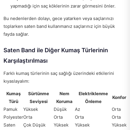
yapmadığı için saç köklerinin zarar görmesini önler.
Bu nedenlerden dolayı, gece yatarken veya saçlarınızı
toplarken saten band kullanmanız saçlarınız için büyük
fayda sağlar.
Saten Band ile Diğer Kumaş Türlerinin
Karşılaştırılması
Farklı kumaş türlerinin saç sağlığı üzerindeki etkilerini
kıyaslayalım:
Kumaş
Sürtünme
Nem
Elektriklenme
Konfor
Türü
Seviyesi
Koruma
Önleme
Pamuk
Yüksek
Düşük
Az
Orta
Polyester
Orta
Orta
Orta
Orta
Saten
Çok Düşük
Yüksek
Yüksek
Yüksek