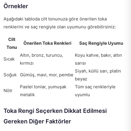
Örnekler
Aşağıdaki tabloda cilt tonunuza göre önerilen toka
renklerini ve saç rengiyle olan uyumunu görebilirsiniz:
Cilt
Önerilen Toka Renkleri
Saç Rengiyle Uyumu
Tonu
Altın, bronz, turuncu,
Koyu kahve, bakır, altın
Sıcak
kırmızı
sarısı
Siyah, küllü sarı, platin
Soğuk
Gümüş, mavi, mor, pembe
beyaz
Pastel tonlar, yumuşak
Tüm saç renkleriyle
Nötr
metalik
uyumlu
Toka Rengi Seçerken Dikkat Edilmesi
Gereken Diğer Faktörler