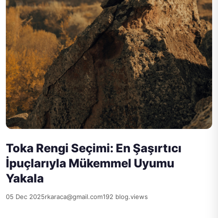
Toka Rengi Seçimi: En Şaşırtıcı
İpuçlarıyla Mükemmel Uyumu
Yakala
05 Dec 2025
rkaraca@gmail.com
192 blog.views