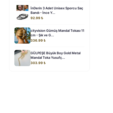
İnDerin 3 Adet Unisex Sporcu Saç
Bandı - İnce Y...
92.99 ₺
cityvision Gümüş Mandal Tokası 11
cm - Şık ve G...
336.99 ₺
GÜLPEŞE Büyük Boy Gold Metal
Mandal Toka Yusufç...
303.99 ₺