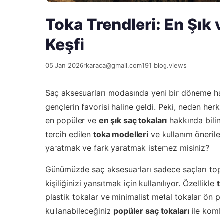
Toka Trendleri: En Şık
Keşfi
05 Jan 2026
rkaraca@gmail.com
191 blog.views
Saç aksesuarları modasında yeni bir döneme ha
gençlerin favorisi haline geldi. Peki, neden her
en popüler ve
en şık saç tokaları
hakkında bilin
tercih edilen
toka modelleri
ve kullanım önerile
yaratmak ve fark yaratmak istemez misiniz?
Günümüzde saç aksesuarları sadece saçları top
kişiliğinizi yansıtmak için kullanılıyor. Özellikle
plastik tokalar ve minimalist metal tokalar ön
kullanabileceğiniz
popüler saç tokaları
ile komb