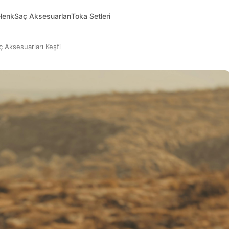
lenk
Saç Aksesuarları
Toka Setleri
ç Aksesuarları Keşfi