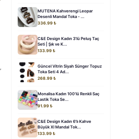
MUTENA Kahverengi Leopar
Desenli Mandal Toka - ...
336.99 ₺
C&E Design Kadın 3'lü Peluş Taç
Seti | Şık ve K...
133.99 ₺
Güncel Vitrin Siyah Sünger Topuz
,
Toka Seti 4 Ad...
268.99 ₺
Monalisa Kadın 100'lü Renkli Saç
Lastik Toka Se...
91.99 ₺
C&E Design Kadın 6'lı Kahve
Büyük Xl Mandal Tok...
133.99 ₺