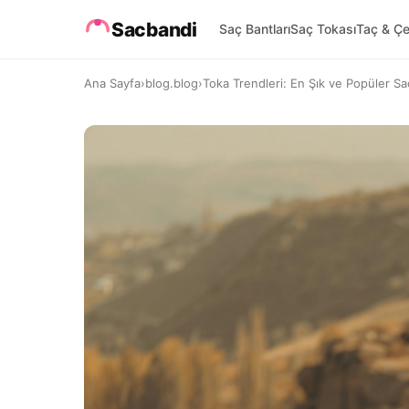
Sacbandi
Saç Bantları
Saç Tokası
Taç & Çe
Ana Sayfa
›
blog.blog
›
Toka Trendleri: En Şık ve Popüler Sa