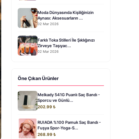
Moda Dünyasında Kişiliğinizin
Aynası: Aksesuarların ...
02 Mar 2026
Farklı Toka Stilleri İle Şıklığınızı
Zirveye Taşıyac...
02 Mar 2026
Öne Çıkan Ürünler
Melkady 541G Puanlı Saç Bandı -
Sporcu ve Günlü...
202.99 ₺
RUIADA %100 Pamuk Saç Bandı -
Fuşya Spor-Yoga-S...
268.99 ₺