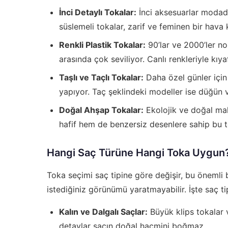
İnci Detaylı Tokalar:
İnci aksesuarlar modad
süslemeli tokalar, zarif ve feminen bir hava 
Renkli Plastik Tokalar:
90’lar ve 2000’ler nos
arasında çok seviliyor. Canlı renkleriyle kıyaf
Taşlı ve Taçlı Tokalar:
Daha özel günler için 
yapıyor. Taç şeklindeki modeller ise düğün 
Doğal Ahşap Tokalar:
Ekolojik ve doğal mal
hafif hem de benzersiz desenlere sahip bu to
Hangi Saç Türüne Hangi Toka Uygun
Toka seçimi saç tipine göre değişir, bu önemli 
istediğiniz görünümü yaratmayabilir. İşte saç tip
Kalın ve Dalgalı Saçlar:
Büyük klips tokalar v
detaylar saçın doğal hacmini boğmaz.