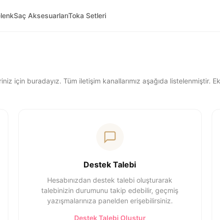
lenk
Saç Aksesuarları
Toka Setleri
leriniz için buradayız. Tüm iletişim kanallarımız aşağıda listelenmiştir.
Destek Talebi
Hesabınızdan destek talebi oluşturarak
talebinizin durumunu takip edebilir, geçmiş
yazışmalarınıza panelden erişebilirsiniz.
Destek Talebi Oluştur