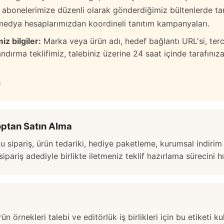
abonelerimize düzenli olarak gönderdiğimiz bültenlerde tan
edya hesaplarımızdan koordineli tanıtım kampanyaları.
iz bilgiler:
Marka veya ürün adı, hedef bağlantı URL'si, tercih
dırma teklifimiz, talebiniz üzerine 24 saat içinde tarafınıza ile
m
Toptan Satın Alma
u sipariş, ürün tedariki, hediye paketleme, kurumsal indirim 
ipariş adediyle birlikte iletmeniz teklif hazırlama sürecini hı
n örnekleri talebi ve editörlük iş birlikleri için bu etiketi ku