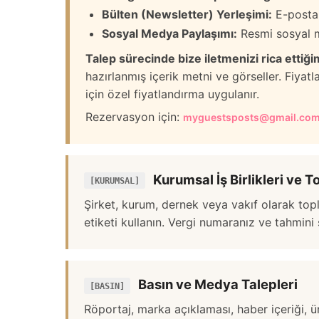
Bülten (Newsletter) Yerleşimi:
E-posta 
Sosyal Medya Paylaşımı:
Resmi sosyal m
Talep sürecinde bize iletmenizi rica ettiğim
hazırlanmış içerik metni ve görseller. Fiyatlan
için özel fiyatlandırma uygulanır.
Rezervasyon için:
myguestsposts@gmail.co
Kurumsal İş Birlikleri ve 
[KURUMSAL]
Şirket, kurum, dernek veya vakıf olarak topl
etiketi kullanın. Vergi numaranız ve tahmini s
Basın ve Medya Talepleri
[BASIN]
Röportaj, marka açıklaması, haber içeriği, ürü