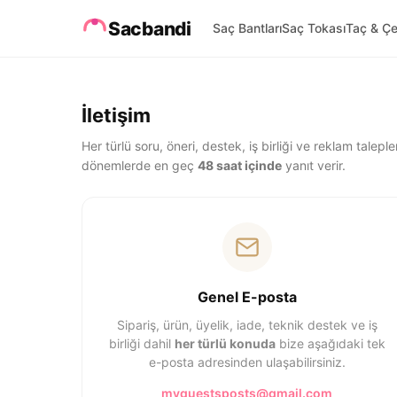
Sacbandi
Saç Bantları
Saç Tokası
Taç & Çe
İletişim
Her türlü soru, öneri, destek, iş birliği ve reklam talep
dönemlerde en geç
48 saat içinde
yanıt verir.
Genel E-posta
Sipariş, ürün, üyelik, iade, teknik destek ve iş
birliği dahil
her türlü konuda
bize aşağıdaki tek
e-posta adresinden ulaşabilirsiniz.
myguestsposts@gmail.com