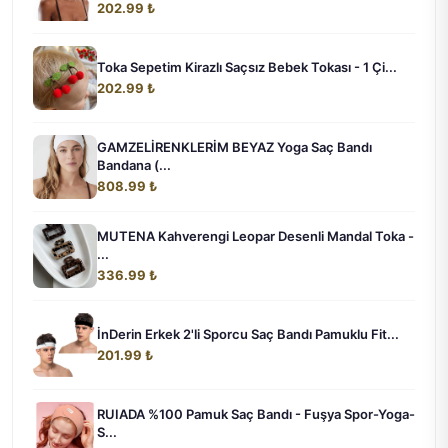
202.99 ₺
Toka Sepetim Kirazlı Saçsız Bebek Tokası - 1 Çi...
202.99 ₺
GAMZELİRENKLERİM BEYAZ Yoga Saç Bandı
Bandana (...
808.99 ₺
MUTENA Kahverengi Leopar Desenli Mandal Toka -
...
336.99 ₺
İnDerin Erkek 2'li Sporcu Saç Bandı Pamuklu Fit...
201.99 ₺
RUIADA %100 Pamuk Saç Bandı - Fuşya Spor-Yoga-
S...