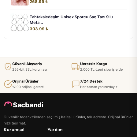
268.99 ₺
Tahtakaledeyim Unisex Sporcu Saç Tacı 9'lu
Meta...
303.99 ₺
Güvenli Alışveriş
Ücretsiz Kargo
256-bit SSL koruması
2.000 TL üzeri siparişlerde
Orijinal Ürünler
7/24 Destek
%100 orijinal garanti
Her zaman yanınızdayız
Sacbandi
Güvenilir tedarikçilerden seçilmiş kaliteli ürünler, tek adreste. Orijinal ürünler,
hızlı teslimat.
Kurumsal
Yardım