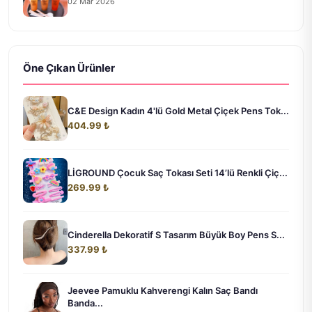
02 Mar 2026
Öne Çıkan Ürünler
C&E Design Kadın 4'lü Gold Metal Çiçek Pens Tok...
404.99 ₺
LİGROUND Çocuk Saç Tokası Seti 14’lü Renkli Çiç...
269.99 ₺
Cinderella Dekoratif S Tasarım Büyük Boy Pens S...
337.99 ₺
Jeevee Pamuklu Kahverengi Kalın Saç Bandı
Banda...