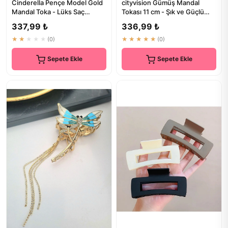
Cinderella Pençe Model Gold
cityvision Gümüş Mandal
Mandal Toka - Lüks Saç
Tokası 11 cm - Şık ve Güçlü
Toplayan
Saç Aksesuarı
337,99 ₺
336,99 ₺
★★★★★
(0)
★★★★★
(0)
Sepete Ekle
Sepete Ekle