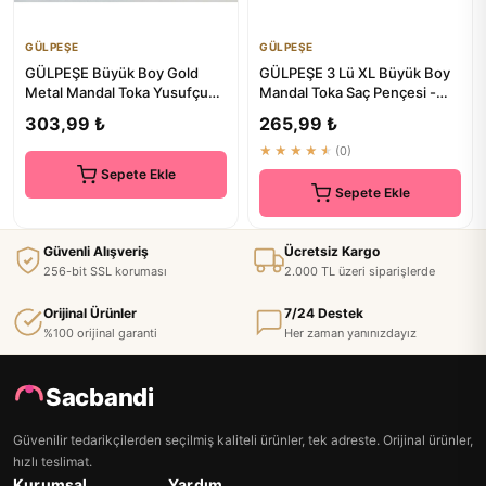
GÜLPEŞE
GÜLPEŞE
GÜLPEŞE Büyük Boy Gold
GÜLPEŞE 3 Lü XL Büyük Boy
Metal Mandal Toka Yusufçuk
Mandal Toka Saç Pençesi -
Saç Pençesi Glpş-3110
Saç Bandı ve Aksesuarlar
303,99 ₺
265,99 ₺
★★★★★
(0)
Sepete Ekle
Sepete Ekle
Güvenli Alışveriş
Ücretsiz Kargo
256-bit SSL koruması
2.000 TL üzeri siparişlerde
Orijinal Ürünler
7/24 Destek
%100 orijinal garanti
Her zaman yanınızdayız
Sacbandi
Güvenilir tedarikçilerden seçilmiş kaliteli ürünler, tek adreste. Orijinal ürünler,
hızlı teslimat.
Kurumsal
Yardım