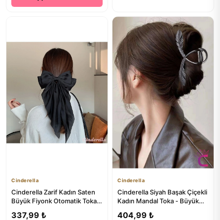
Cinderella
Cinderella
Cinderella Zarif Kadın Saten
Cinderella Siyah Başak Çiçekli
Büyük Fiyonk Otomatik Toka
Kadın Mandal Toka - Büyük
Siyah - Kurdele Fiyon...
Sıkı Tutan 11cm
337,99 ₺
404,99 ₺