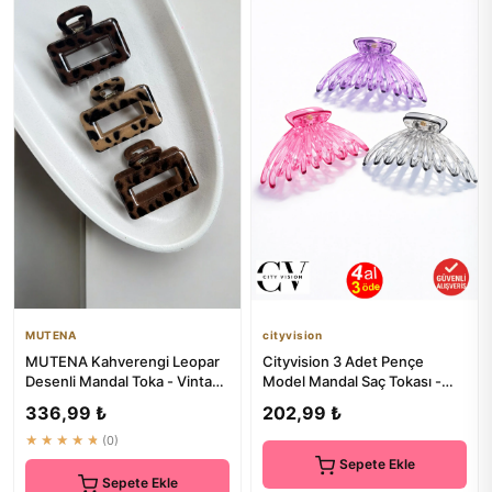
MUTENA
cityvision
MUTENA Kahverengi Leopar
Cityvision 3 Adet Pençe
Desenli Mandal Toka - Vintage
Model Mandal Saç Tokası -
Kadın Saç Tokası
Pembe Mor Gri 12 cm
336,99 ₺
202,99 ₺
★★★★★
(0)
Sepete Ekle
Sepete Ekle