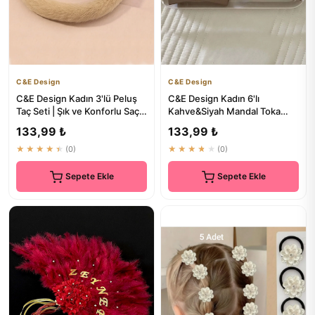
C&E Design
C&E Design
C&E Design Kadın 3'lü Peluş
C&E Design Kadın 6'lı
Taç Seti | Şık ve Konforlu Saç
Kahve&Siyah Mandal Toka
Aksesuarları
Seti - Saç Aksesuarları
133,99 ₺
133,99 ₺
★★★★★
(0)
★★★★★
(0)
Sepete Ekle
Sepete Ekle