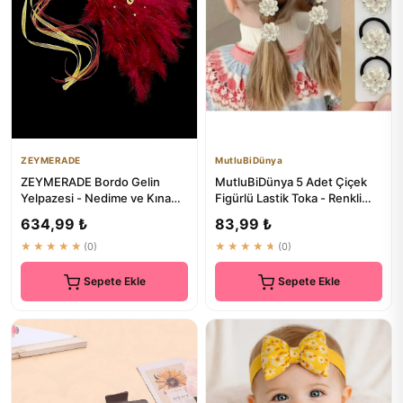
ZEYMERADE
MutluBiDünya
ZEYMERADE Bordo Gelin
MutluBiDünya 5 Adet Çiçek
Yelpazesi - Nedime ve Kına
Figürlü Lastik Toka - Renkli
Gecesi İçin Ahşap Tüylü
Saç Bandı Seti
634,99 ₺
83,99 ₺
Yelpaze
★★★★★
(0)
★★★★★
(0)
Sepete Ekle
Sepete Ekle