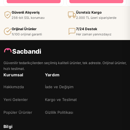
Güvenli Alışveriş
Ücretsiz Kargo
256-bit SSL koruması
2.000 TL üzeri siparişlerde
Orijinal Ürünler
7/24 Destek
%100 orijinal garanti
Her zaman yanınızdayız
Sacbandi
Güvenilir tedarikçilerden seçilmiş kaliteli ürünler, tek adreste. Orijinal ürünler,
hızlı teslimat.
Kurumsal
Yardım
Hakkımızda
İade ve Değişim
Yeni Gelenler
Kargo ve Teslimat
Popüler Ürünler
Gizlilik Politikası
Bilgi