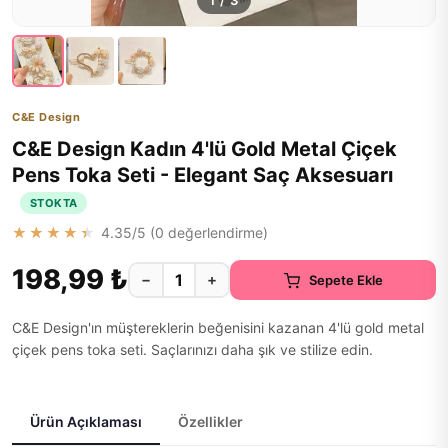
1
/
3
C&E Design
C&E Design Kadın 4'lü Gold Metal Çiçek
Pens Toka Seti - Elegant Saç Aksesuarı
STOKTA
★★★★★
4.35
/5 (
0
değerlendirme)
198,99 ₺
−
+
Sepete Ekle
C&E Design'ın müştereklerin beğenisini kazanan 4'lü gold metal
çiçek pens toka seti. Saçlarınızı daha şık ve stilize edin.
Ürün Açıklaması
Özellikler