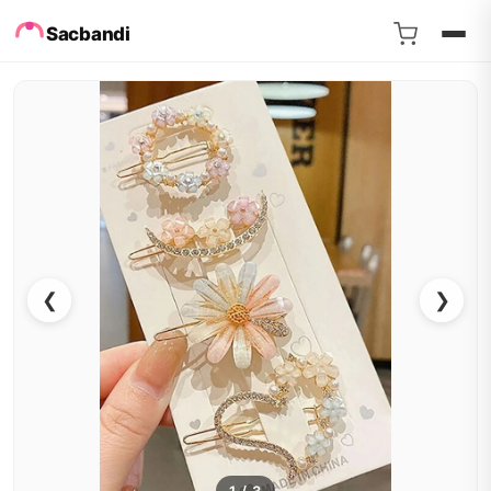
Sacbandi
❮
❯