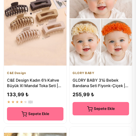
C&E Design
GLORY BABY
C&E Design Kadın 6'lı Kahve
GLORY BABY 3'lü Bebek
Büyük Xl Mandal Toka Seti |
Bandana Seti Fiyonk-Çiçek |
Saç Bandı ve Aksesuarlar
Saç Bandı Seti
133,99 ₺
255,99 ₺
★★★★★
(0)
Sepete Ekle
Sepete Ekle