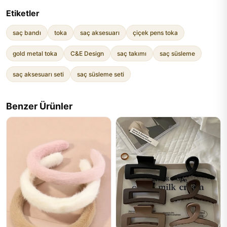
Etiketler
saç bandı
toka
saç aksesuarı
çiçek pens toka
gold metal toka
C&E Design
saç takımı
saç süsleme
saç aksesuarı seti
saç süsleme seti
Benzer Ürünler