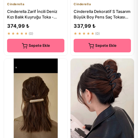
Cinderella
Cinderella
Cinderella Zarif İncili Deniz
Cinderella Dekoratif S Tasarım
Kızı Balık Kuyruğu Toka -
Büyük Boy Pens Saç Tokası
Büyük Metal Mandal To...
Gümüş Metal 13cm - K...
374,99 ₺
337,99 ₺
★★★★★
(0)
★★★★★
(0)
Sepete Ekle
Sepete Ekle