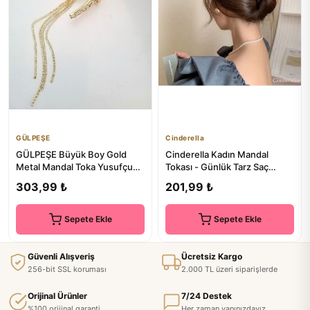
GÜLPEŞE
Cinderella
GÜLPEŞE Büyük Boy Gold
Cinderella Kadın Mandal
Metal Mandal Toka Yusufçuk
Tokası - Günlük Tarz Saç
Saç Pençesi Glpş-3110
Topuz Tokası
303,99 ₺
201,99 ₺
Sepete Ekle
Sepete Ekle
Güvenli Alışveriş
Ücretsiz Kargo
256-bit SSL koruması
2.000 TL üzeri siparişlerde
Orijinal Ürünler
7/24 Destek
%100 orijinal garanti
Her zaman yanınızdayız