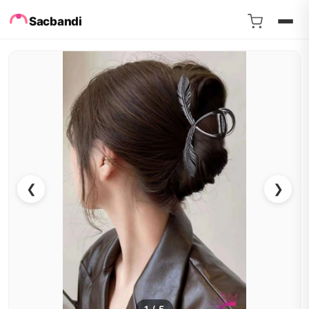
Sacbandi
❮
❯