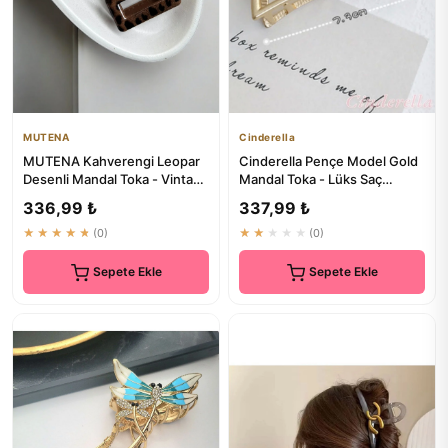
MUTENA
Cinderella
MUTENA Kahverengi Leopar
Cinderella Pençe Model Gold
Desenli Mandal Toka - Vintage
Mandal Toka - Lüks Saç
Kadın Saç Tokası
Toplayan
336,99 ₺
337,99 ₺
★★★★★
(0)
★★★★★
(0)
Sepete Ekle
Sepete Ekle