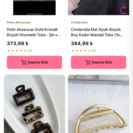
Pelin Aksesuar
Cinderella
Pelin Aksesuar Gold Kristalli
Cinderella Mat Siyah Büyük
Büyük Otomatik Toka - Şık ve
Boy Kadın Mandal Toka 13cm -
Pratik Saç Aksesuarı
Şık ve Zarif Saç Topu...
373,99 ₺
384,99 ₺
★★★★★
(0)
★★★★★
(0)
Sepete Ekle
Sepete Ekle