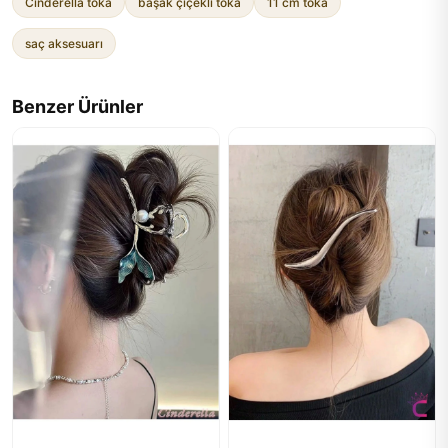
Cinderella toka
başak çiçekli toka
11 cm toka
saç aksesuarı
Benzer Ürünler