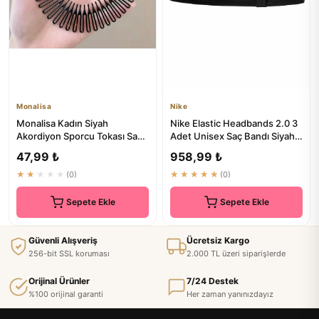
Monalisa
Nike
Monalisa Kadın Siyah
Nike Elastic Headbands 2.0 3
Akordiyon Sporcu Tokası Saç
Adet Unisex Saç Bandı Siyah -
Bandı Saç Aksesuarı 1 Adet
%50 İndirimli
47,99 ₺
958,99 ₺
★★★★★
(0)
★★★★★
(0)
Sepete Ekle
Sepete Ekle
Güvenli Alışveriş
Ücretsiz Kargo
256-bit SSL koruması
2.000 TL üzeri siparişlerde
Orijinal Ürünler
7/24 Destek
%100 orijinal garanti
Her zaman yanınızdayız