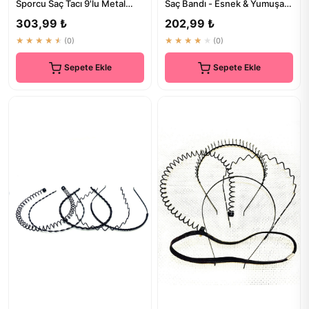
Sporcu Saç Tacı 9'lu Metal
Saç Bandı - Esnek & Yumuşak
Siyah Renk - Kaliteli Saç Ak...
Saç Aksesuarı
303,99 ₺
202,99 ₺
★★★★★
(0)
★★★★★
(0)
Sepete Ekle
Sepete Ekle