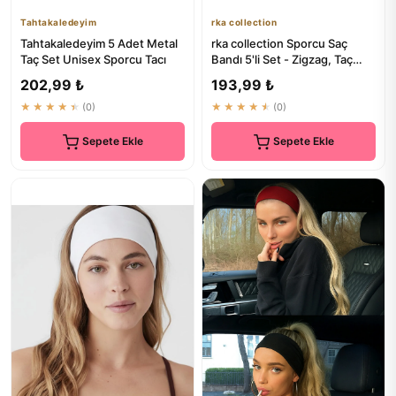
Tahtakaledeyim
rka collection
Tahtakaledeyim 5 Adet Metal
rka collection Sporcu Saç
Taç Set Unisex Sporcu Tacı
Bandı 5'li Set - Zigzag, Taç
Yaylı, Taç Taraklı, Dü...
202,99 ₺
193,99 ₺
★★★★★
(0)
★★★★★
(0)
Sepete Ekle
Sepete Ekle