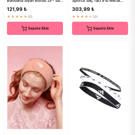
Bandana Siyah Bordo 2li - Saç
Sporcu Saç Tacı 9'lu Metal
Bandı
Siyah Renk - Kaliteli Saç Ak...
121,99 ₺
303,99 ₺
★★★★★
(0)
★★★★★
(0)
Sepete Ekle
Sepete Ekle