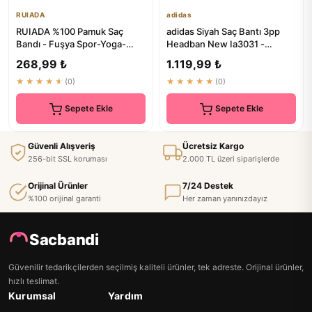
RUIADA
adidas
RUIADA %100 Pamuk Saç
adidas Siyah Saç Bantı 3pp
Bandı - Fuşya Spor-Yoga-
Headban New Ia3031 -
Spa-Cilt Bakım
Premium Kalite
268,99 ₺
1.119,99 ₺
★★★★★
(0)
★★★★★
(0)
Sepete Ekle
Sepete Ekle
Güvenli Alışveriş
Ücretsiz Kargo
256-bit SSL koruması
2.000 TL üzeri siparişlerde
Orijinal Ürünler
7/24 Destek
%100 orijinal garanti
Her zaman yanınızdayız
Sacbandi
Güvenilir tedarikçilerden seçilmiş kaliteli ürünler, tek adreste. Orijinal ürünler,
hızlı teslimat.
Kurumsal
Yardım