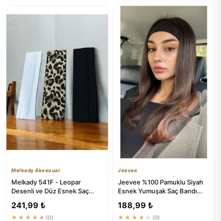
Melkady Aksesuar
Jeevee
Melkady 541F - Leopar
Jeevee %100 Pamuklu Siyah
Desenli ve Düz Esnek Saç
Esnek Yumuşak Saç Bandı
Bandı Seti (3'lü) - Günlük &
Bandana Yoga Pilates Saç
241,99 ₺
188,99 ₺
S...
Ak...
★★★★★
(0)
★★★★★
(0)