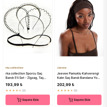
rka collection
Jeevee
rka collection Sporcu Saç
Jeevee Pamuklu Kahverengi
Bandı 5'li Set - Zigzag, Taç
Kalın Saç Bandı Bandana Yoga
Yaylı, Taç Taraklı, Dü...
Pilates 10cm
193,99 ₺
202,99 ₺
★★★★★
(0)
★★★★★
(0)
Sepete Ekle
Sepete Ekle