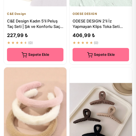
C&E Design
ODESE DESIGN
C&E Design Kadın 5'li Peluş
ODESE DESIGN 2'li İz
Taç Seti | Şık ve Konforlu Saç
Yapmayan Klips Toka Seti
Aksesuarları
Pembe Sedef - Saç Bandı ve
227,99 ₺
406,99 ₺
Akse...
★★★★★
(0)
★★★★★
(0)
Sepete Ekle
Sepete Ekle