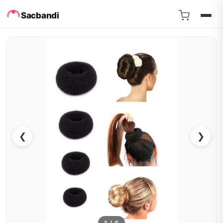
Sacbandi
❮
❯