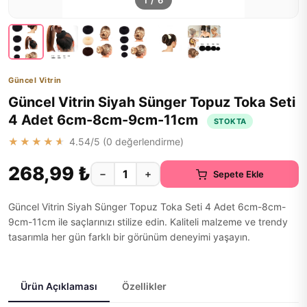
1
/
6
Güncel Vitrin
Güncel Vitrin Siyah Sünger Topuz Toka Seti
4 Adet 6cm-8cm-9cm-11cm
STOKTA
★★★★★
4.54
/5 (
0
değerlendirme)
268,99 ₺
−
+
Sepete Ekle
Güncel Vitrin Siyah Sünger Topuz Toka Seti 4 Adet 6cm-8cm-
9cm-11cm ile saçlarınızı stilize edin. Kaliteli malzeme ve trendy
tasarımla her gün farklı bir görünüm deneyimi yaşayın.
Ürün Açıklaması
Özellikler