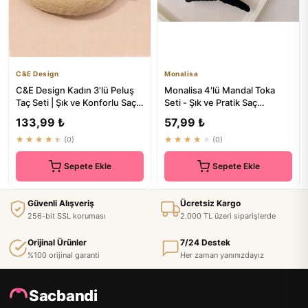
C&E Design
Monalisa
C&E Design Kadın 3'lü Peluş
Monalisa 4'lü Mandal Toka
Taç Seti | Şık ve Konforlu Saç
Seti - Şık ve Pratik Saç
Aksesuarları
Aksesuarları
133,99 ₺
57,99 ₺
★★★★★
(0)
★★★★★
(0)
Sepete Ekle
Sepete Ekle
Güvenli Alışveriş
Ücretsiz Kargo
256-bit SSL koruması
2.000 TL üzeri siparişlerde
Orijinal Ürünler
7/24 Destek
%100 orijinal garanti
Her zaman yanınızdayız
Sacbandi