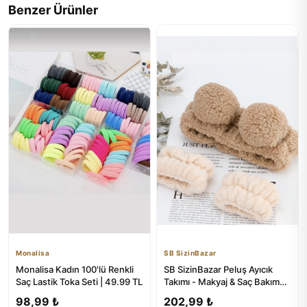
Benzer Ürünler
Monalisa
SB SizinBazar
Monalisa Kadın 100'lü Renkli
SB SizinBazar Peluş Ayıcık
Saç Lastik Toka Seti | 49.99 TL
Takımı - Makyaj & Saç Bakım
Seti
98,99 ₺
202,99 ₺