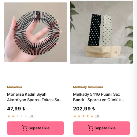
Monalisa
Melkady Aksesuar
Monalisa Kadın Siyah
Melkady 541G Puanlı Saç
Akordiyon Sporcu Tokası Saç
Bandı - Sporcu ve Günlük
Bandı Saç Aksesuarı 1 Adet
Kullım İçin
47,99 ₺
202,99 ₺
★★★★★
(0)
★★★★★
(0)
Sepete Ekle
Sepete Ekle