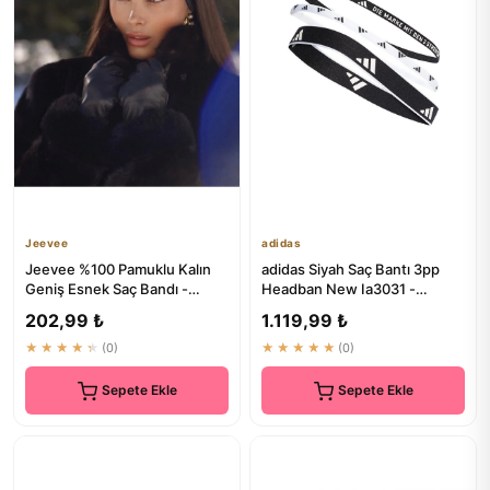
Jeevee
adidas
Jeevee %100 Pamuklu Kalın
adidas Siyah Saç Bantı 3pp
Geniş Esnek Saç Bandı -
Headban New Ia3031 -
Bandana Yoga Saç Aksesuarı
Premium Kalite
202,99 ₺
1.119,99 ₺
9cm
★★★★★
(0)
★★★★★
(0)
Sepete Ekle
Sepete Ekle