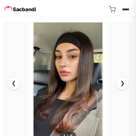
Sacbandi
❮
❯