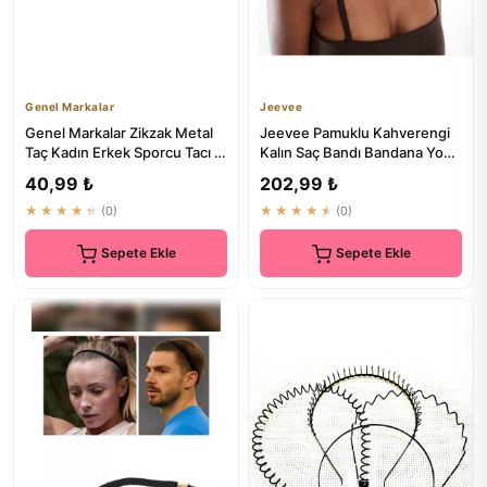
Genel Markalar
Jeevee
Genel Markalar Zikzak Metal
Jeevee Pamuklu Kahverengi
Taç Kadın Erkek Sporcu Tacı -
Kalın Saç Bandı Bandana Yoga
₺30
Pilates 10cm
40,99 ₺
202,99 ₺
★★★★★
(0)
★★★★★
(0)
Sepete Ekle
Sepete Ekle