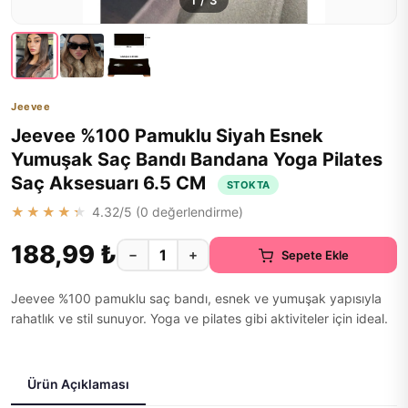
1
/
3
Jeevee
Jeevee %100 Pamuklu Siyah Esnek
Yumuşak Saç Bandı Bandana Yoga Pilates
Saç Aksesuarı 6.5 CM
STOKTA
★★★★★
4.32
/5 (
0
değerlendirme)
188,99 ₺
−
+
Sepete Ekle
Jeevee %100 pamuklu saç bandı, esnek ve yumuşak yapısıyla
rahatlık ve stil sunuyor. Yoga ve pilates gibi aktiviteler için ideal.
Ürün Açıklaması