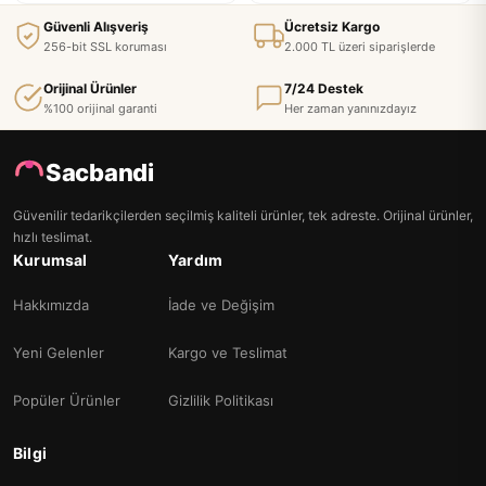
Güvenli Alışveriş
Ücretsiz Kargo
256-bit SSL koruması
2.000 TL üzeri siparişlerde
Orijinal Ürünler
7/24 Destek
%100 orijinal garanti
Her zaman yanınızdayız
Sacbandi
Güvenilir tedarikçilerden seçilmiş kaliteli ürünler, tek adreste. Orijinal ürünler,
hızlı teslimat.
Kurumsal
Yardım
Hakkımızda
İade ve Değişim
Yeni Gelenler
Kargo ve Teslimat
Popüler Ürünler
Gizlilik Politikası
Bilgi