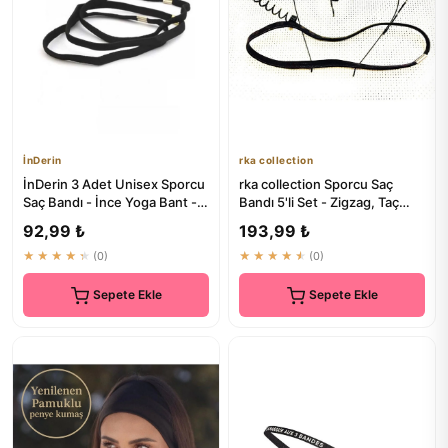
İnDerin
rka collection
İnDerin 3 Adet Unisex Sporcu
rka collection Sporcu Saç
Saç Bandı - İnce Yoga Bant -
Bandı 5'li Set - Zigzag, Taç
Siyah Lastik Saç Bandı
Yaylı, Taç Taraklı, Dü...
92,99 ₺
193,99 ₺
★★★★★
(0)
★★★★★
(0)
Sepete Ekle
Sepete Ekle