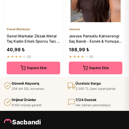
Genel Markalar
Jeevee
Genel Markalar Zikzak Metal
Jeevee Pamuklu Kahverengi
Taç Kadın Erkek Sporcu Tacı -
Saç Bandı - Esnek & Yumuşak
₺30
Saç Aksesuarı
40,99 ₺
188,99 ₺
★★★★★
(0)
★★★★★
(0)
Sepete Ekle
Sepete Ekle
Güvenli Alışveriş
Ücretsiz Kargo
256-bit SSL koruması
2.000 TL üzeri siparişlerde
Orijinal Ürünler
7/24 Destek
%100 orijinal garanti
Her zaman yanınızdayız
Sacbandi