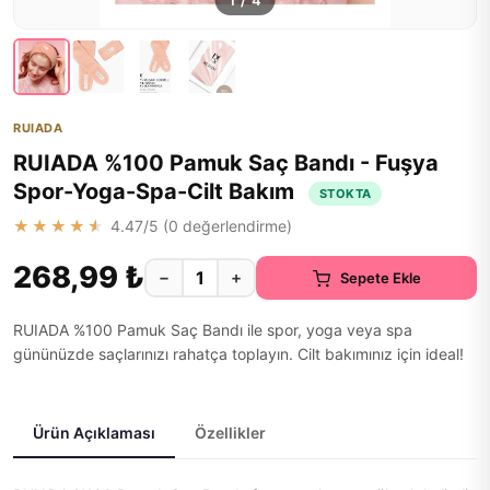
1
/
4
RUIADA
RUIADA %100 Pamuk Saç Bandı - Fuşya
Spor-Yoga-Spa-Cilt Bakım
STOKTA
★★★★★
4.47
/5 (
0
değerlendirme)
268,99 ₺
−
+
Sepete Ekle
RUIADA %100 Pamuk Saç Bandı ile spor, yoga veya spa
gününüzde saçlarınızı rahatça toplayın. Cilt bakımınız için ideal!
Ürün Açıklaması
Özellikler