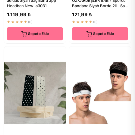
adidas Siyah Saç Bantı 3pp
ÖZKARDEŞLER BABY Sporcu
Headban New Ia3031 -
Bandana Siyah Bordo 2li - Saç
Premium Kalite
Bandı
1.119,99 ₺
121,99 ₺
★★★★★
(0)
★★★★★
(0)
Sepete Ekle
Sepete Ekle