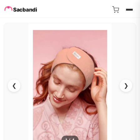
Sacbandi
❮
❯