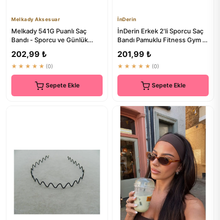
Melkady Aksesuar
İnDerin
Melkady 541G Puanlı Saç
İnDerin Erkek 2'li Sporcu Saç
Bandı - Sporcu ve Günlük
Bandı Pamuklu Fitness Gym |
Kullım İçin
Kaliteli Saç Aksesuarı
202,99 ₺
201,99 ₺
★★★★★
(0)
★★★★★
(0)
Sepete Ekle
Sepete Ekle