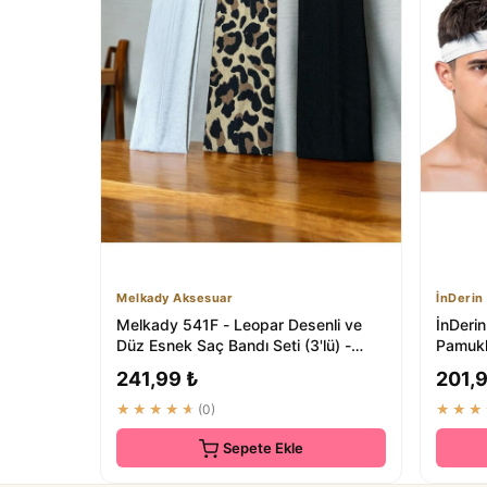
Melkady Aksesuar
İnDerin
Melkady 541F - Leopar Desenli ve
İnDerin
Düz Esnek Saç Bandı Seti (3'lü) -
Pamuklu
Günlük & S...
Aksesu
241,99 ₺
201,
★★★★★
(0)
★★★
Sepete Ekle