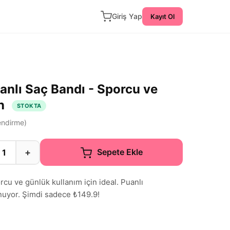
Giriş Yap
Kayıt Ol
nlı Saç Bandı - Sporcu ve
in
STOKTA
ndirme)
+
Sepete Ekle
cu ve günlük kullanım için ideal. Puanlı
sunuyor. Şimdi sadece ₺149.9!