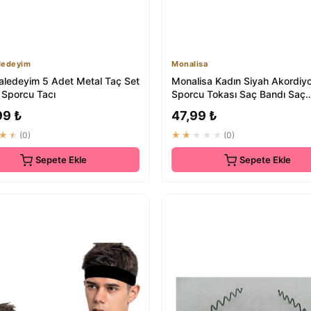
ledeyim
Monalisa
aledeyim 5 Adet Metal Taç Set
Monalisa Kadın Siyah Akordiy
 Sporcu Tacı
Sporcu Tokası Saç Bandı Saç
Aksesuarı 1 Adet
99 ₺
47,99 ₺
★★
(0)
★★★★★
(0)
Sepete Ekle
Sepete Ekle