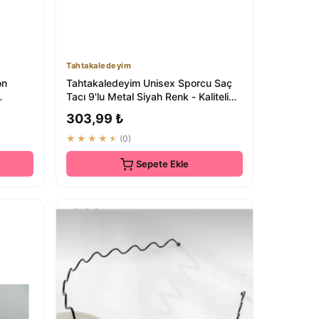
Tahtakaledeyim
on
Tahtakaledeyim Unisex Sporcu Saç
Tacı 9'lu Metal Siyah Renk - Kaliteli
Saç Ak...
303,99 ₺
★★★★★
(0)
Sepete Ekle