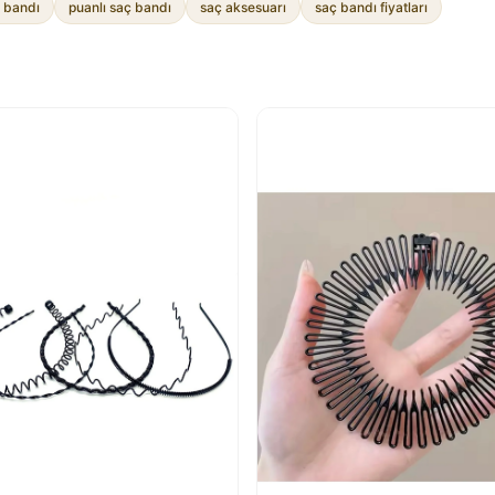
 bandı
puanlı saç bandı
saç aksesuarı
saç bandı fiyatları