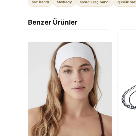
saç bandı
Melkady
sporcu saç bandı
günlük saç
Benzer Ürünler