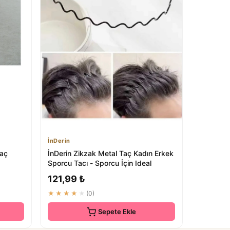
İnDerin
Taç
İnDerin Zikzak Metal Taç Kadın Erkek
Sporcu Tacı - Sporcu İçin Ideal
121,99 ₺
★★★★★
(0)
Sepete Ekle