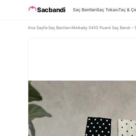
Sacbandi
Saç Bantları
Saç Tokası
Taç & Çe
Ana Sayfa
›
Saç Bantları
›
Melkady 541G Puanlı Saç Bandı - 