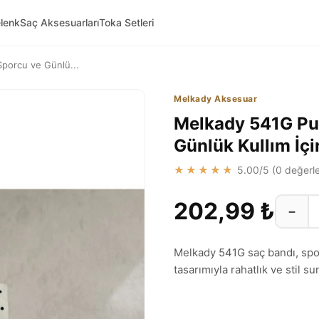
lenk
Saç Aksesuarları
Toka Setleri
Sporcu ve Günlü...
Melkady Aksesuar
Melkady 541G Pua
Günlük Kullım İç
★★★★★
5.00
/5 (
0
değerle
202,99 ₺
−
Melkady 541G saç bandı, spor
tasarımıyla rahatlık ve stil 