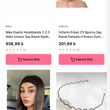
Nike
İnDerin
Nike Elastic Headbands 2.0 3
İnDerin Erkek 2'li Sporcu Saç
Adet Unisex Saç Bandı Siyah -
Bandı Pamuklu Fitness Gym |
%50 İndirimli
Kaliteli Saç Aksesuarı
958,99 ₺
201,99 ₺
★★★★★
(0)
★★★★★
(0)
Sepete Ekle
Sepete Ekle