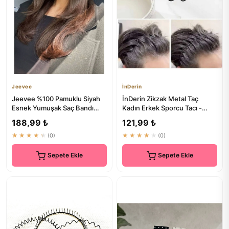
Jeevee
İnDerin
Jeevee %100 Pamuklu Siyah
İnDerin Zikzak Metal Taç
Esnek Yumuşak Saç Bandı
Kadın Erkek Sporcu Tacı -
Bandana Yoga Pilates Saç
Sporcu İçin Ideal
188,99 ₺
121,99 ₺
Ak...
★★★★★
(0)
★★★★★
(0)
Sepete Ekle
Sepete Ekle