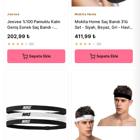
Jeevee
Mokita Home
Jeevee %100 Pamuklu Kalın
Mokita Home Saç Bandı 3'lü
Geniş Esnek Saç Bandı -
Set - Siyah, Beyaz, Gri - Havlu
Bandana Yoga Saç Aksesuarı
Tipi Saç Bantı
202,99 ₺
411,99 ₺
9cm
★★★★★
(0)
★★★★★
(0)
Sepete Ekle
Sepete Ekle