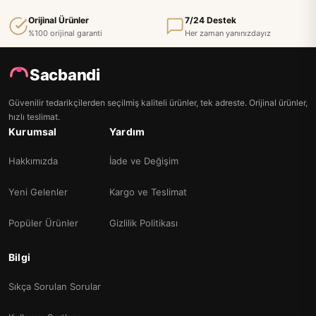
Orijinal Ürünler
7/24 Destek
%100 orijinal garanti
Her zaman yanınızdayız
Sacbandi
Güvenilir tedarikçilerden seçilmiş kaliteli ürünler, tek adreste. Orijinal ürünler,
hızlı teslimat.
Kurumsal
Yardım
Hakkımızda
İade ve Değişim
Yeni Gelenler
Kargo ve Teslimat
Popüler Ürünler
Gizlilik Politikası
Bilgi
Sıkça Sorulan Sorular