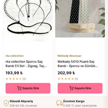
rka collection
Melkady Aksesuar
rka collection Sporcu Saç
Melkady 541G Puanlı Saç
Bandı 5'li Set - Zigzag, Taç
Bandı - Sporcu ve Günlük
Yaylı, Taç Taraklı, Dü...
Kullım İçin
193,99 ₺
202,99 ₺
★★★★★
(0)
★★★★★
(0)
Sepete Ekle
Sepete Ekle
Güvenli Alışveriş
Ücretsiz Kargo
256-bit SSL koruması
2.000 TL üzeri siparişlerde