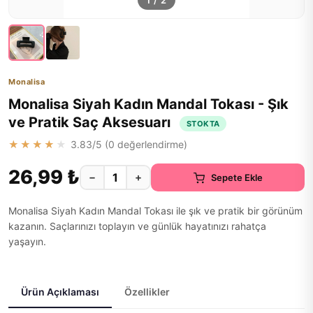
1
/
2
Monalisa
Monalisa Siyah Kadın Mandal Tokası - Şık
ve Pratik Saç Aksesuarı
STOKTA
★★★★★
3.83
/5 (
0
değerlendirme)
26,99 ₺
−
+
Sepete Ekle
Monalisa Siyah Kadın Mandal Tokası ile şık ve pratik bir görünüm
kazanın. Saçlarınızı toplayın ve günlük hayatınızı rahatça
yaşayın.
Ürün Açıklaması
Özellikler