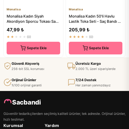
Monalisa
Monalisa
Monalisa Kadın Siyah
Monalisa Kadın 50'li Havlu
Akordiyon Sporcu Tokası Saç
Lastik Toka Seti - Saç Bandı ve
Bandı Saç Aksesuarı 1 Adet
Aksesuarlar
47,99 ₺
205,99 ₺
★★★★★
(0)
★★★★★
(0)
Sepete Ekle
Sepete Ekle
Güvenli Alışveriş
Ücretsiz Kargo
256-bit SSL koruması
2.000 TL üzeri siparişlerde
Orijinal Ürünler
7/24 Destek
%100 orijinal garanti
Her zaman yanınızdayız
Sacbandi
Güvenilir tedarikçilerden seçilmiş kaliteli ürünler, tek adreste. Orijinal ürünler,
hızlı teslimat.
Kurumsal
Yardım