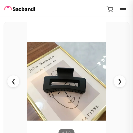
Sacbandi
❮
❯