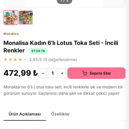
1
/
2
Monalisa
Monalisa Kadın 6'lı Lotus Toka Seti - İncili
Renkler
STOKTA
★★★★★
3.95
/5 (
0
değerlendirme)
472,99 ₺
−
+
Sepete Ekle
Monalisa'nın 6'lı Lotus toka seti, incili renklerle şık ve modern bir
görünüm sunuyor. Saçlarınızı daha şıklı ve dikkat çekici yapın!
Ürün Açıklaması
Özellikler