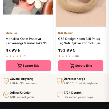
Monalisa
C&E Design
Monalisa Kadın Papatya
C&E Design Kadın 3'lü Peluş
Kahverengi Mandal Toka 3'lü
Taç Seti | Şık ve Konforlu Saç
Seti | Saç Aksesuarları
Aksesuarları
47,99 ₺
133,99 ₺
★★★★★
(0)
★★★★★
(0)
Sepete Ekle
Sepete Ekle
Güvenli Alışveriş
Ücretsiz Kargo
256-bit SSL koruması
2.000 TL üzeri siparişlerde
Orijinal Ürünler
7/24 Destek
%100 orijinal garanti
Her zaman yanınızdayız