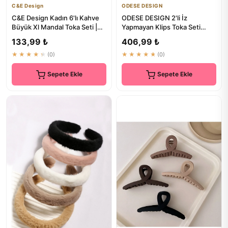
C&E Design
ODESE DESIGN
C&E Design Kadın 6'lı Kahve
ODESE DESIGN 2'li İz
Büyük Xl Mandal Toka Seti |
Yapmayan Klips Toka Seti
Saç Bandı ve Aksesuarlar
Pembe Sedef - Saç Bandı ve
133,99 ₺
406,99 ₺
Akse...
★★★★★
(0)
★★★★★
(0)
Sepete Ekle
Sepete Ekle