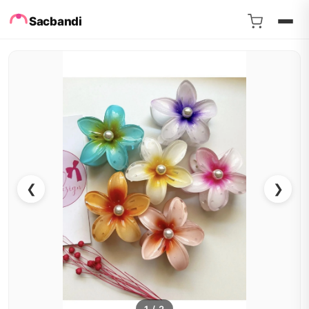
Sacbandi
❮
❯