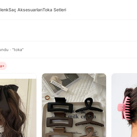
lenk
Saç Aksesuarları
Toka Setleri
ndu · "toka"
la
×