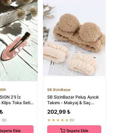
IGN
SB SizinBazar
IGN 2'li İz
SB SizinBazar Peluş Ayıcık
Klips Toka Seti
Takımı - Makyaj & Saç
ef - Saç Bandı
Bakım Seti
 ₺
202,99 ₺
★
(0)
★★★★★
(0)
Sepete Ekle
Sepete Ekle