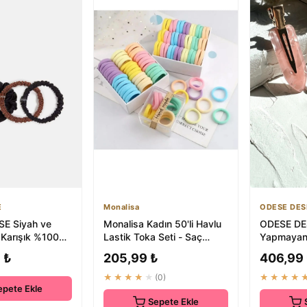
E
Monalisa
ODESE DES
E Siyah ve
Monalisa Kadın 50'li Havlu
ODESE DES
 Karışık %100
Lastik Toka Seti - Saç
Yapmayan 
aç Tokası Seti
Bandı ve Aksesuarlar
Pembe Sed
 ₺
205,99 ₺
406,99
ve Akse...
★★★★★
(0)
★★★★
epete Ekle
Sepete Ekle