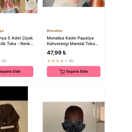
ya
Monalisa
nya 5 Adet Çiçek
Monalisa Kadın Papatya
stik Toka - Renkli
Kahverengi Mandal Toka
Seti
3'lü Seti | Saç Aksesuarları
47,99 ₺
★
(0)
★★★★★
(0)
Sepete Ekle
Sepete Ekle