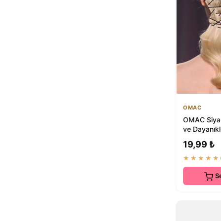
ODESE DESIGN
GAMZELİRENKLERİM
1
Pelin Aksesuar
1
Toka Sepetim
1
CSR AKSESUAR
1
GLORY BABY
1
Güncel Vitrin
1
RUIADA
1
ZEYMERADE
1
OMAC
SB SizinBazar
1
OMAC Siyah
ve Dayanıkl
Günlük Kull
19,99 ₺
★★★★★
S