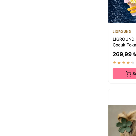
LİGROUND
LİGROUND S
Çocuk Tokas
Renkli Çiçe
269,99 
★★★★★
S