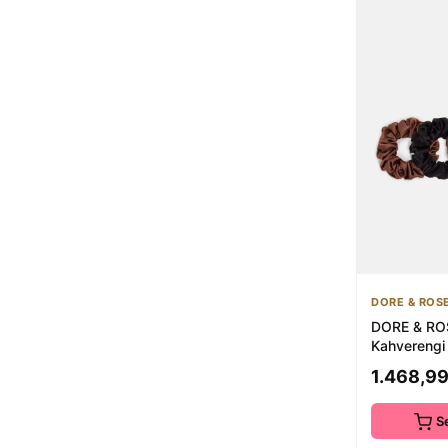
DORE & ROS
DORE & ROS
Kahverengi
Dut İpeği S
1.468,99
S