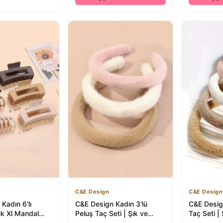
C&E Design
C&E Design
Kadın 6'lı
C&E Design Kadın 3'lü
C&E Design
k Xl Mandal
Peluş Taç Seti | Şık ve
Taç Seti | 
 Saç Bandı ve
Konforlu Saç Aksesuarları
Saç Akses