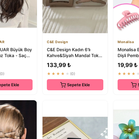
AR
C&E Design
Monalisa
UAR Büyük Boy
C&E Design Kadın 6'lı
Monalisa 
uz Toka - Saç
Kahve&Siyah Mandal Toka
Dişli Pem
ı
Seti - Saç Aksesuarları
Saç Akses
133,99 ₺
19,99 ₺
(0)
★★★★★
(0)
★★★★
epete Ekle
Sepete Ekle