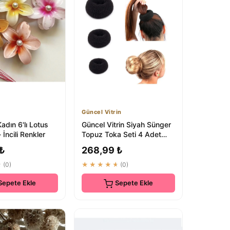
Güncel Vitrin
adın 6'lı Lotus
Güncel Vitrin Siyah Sünger
 İncili Renkler
Topuz Toka Seti 4 Adet
6cm-8cm-9cm-11cm
 ₺
268,99 ₺
★
(0)
★★★★★
(0)
Sepete Ekle
Sepete Ekle