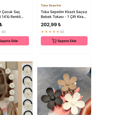
Toka Sepetim
 Çocuk Saç
Toka Sepetim Kirazlı Saçsız
 14’lü Renkli
Bebek Tokası - 1 Çift Kirazlı
eller
Bebek Çıtçıtı
 ₺
202,99 ₺
★
(0)
★★★★★
(0)
Sepete Ekle
Sepete Ekle