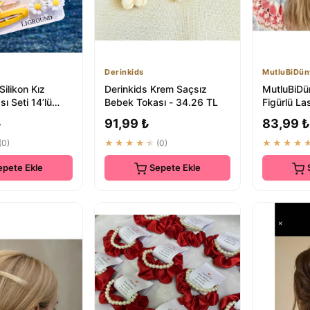
Derinkids
MutluBiDün
ilikon Kız
Derinkids Krem Saçsız
MutluBiDü
ı Seti 14’lü
Bebek Tokası - 34.26 TL
Figürlü La
k Modeller
Saç Bandı 
₺
91,99 ₺
83,99 ₺
(0)
★★★★★
(0)
★★★★
epete Ekle
Sepete Ekle