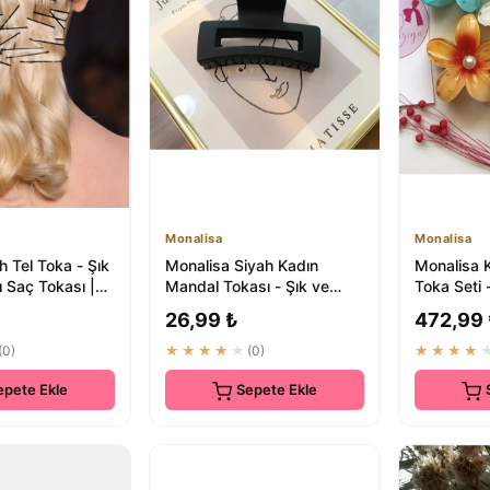
Monalisa
Monalisa
 Tel Toka - Şık
Monalisa Siyah Kadın
Monalisa K
ı Saç Tokası |
Mandal Tokası - Şık ve
Toka Seti -
anım
Pratik Saç Aksesuarı
26,99 ₺
472,99
(0)
★★★★★
(0)
★★★★
epete Ekle
Sepete Ekle