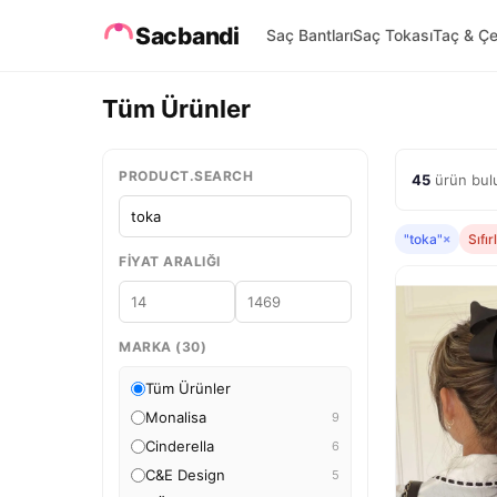
Sacbandi
Saç Bantları
Saç Tokası
Taç & Çe
Tüm Ürünler
PRODUCT.SEARCH
45
ürün bulu
"toka"
×
Sıfır
FIYAT ARALIĞI
MARKA (30)
Tüm Ürünler
Monalisa
9
Cinderella
6
C&E Design
5