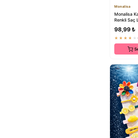
Monalisa
Monalisa Ka
Renkli Saç 
| 49.99 TL
98,99 ₺
★★★★★
S