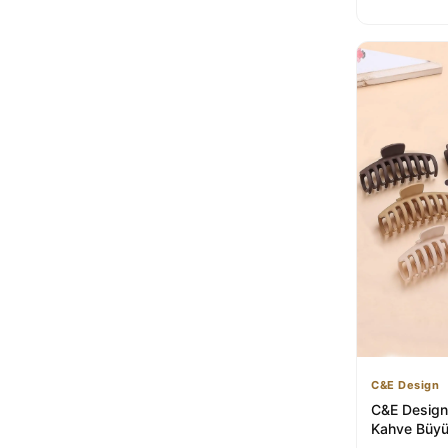
C&E Design
C&E Design 
Kahve Büyü
Toka Seti |