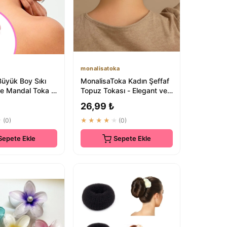
monalisatoka
Büyük Boy Sıkı
MonalisaToka Kadın Şeffaf
be Mandal Toka -
Topuz Tokası - Elegant ve
uarları
Pratik Saç Aksesuarı
26,99 ₺
★
(0)
★★★★★
(0)
Sepete Ekle
Sepete Ekle