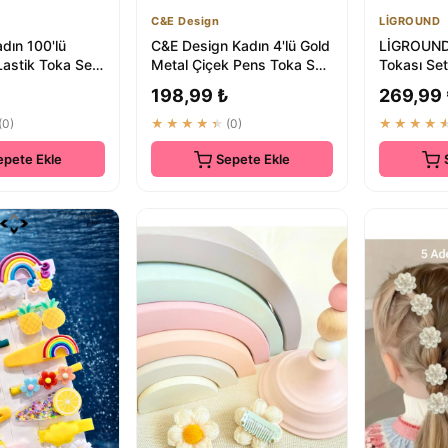
C&E Design
LİGROUND
dın 100'lü
C&E Design Kadın 4'lü Gold
LİGROUND
Lastik Toka Seti
Metal Çiçek Pens Toka Seti
Tokası Seti
- Elegant Saç Aksesuarı
Çiçek Mod
198,99 ₺
269,99
(0)
★★★★★
(0)
★★★★
epete Ekle
Sepete Ekle