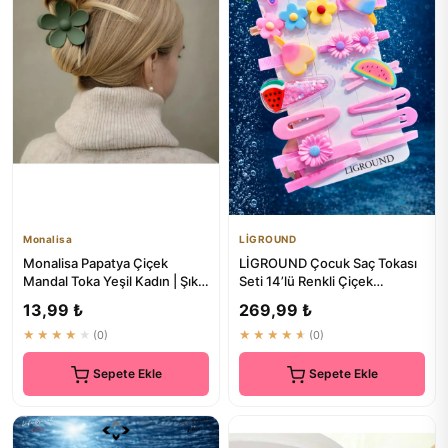
Monalisa
LİGROUND
Monalisa Papatya Çiçek
LİGROUND Çocuk Saç Tokası
Mandal Toka Yeşil Kadın | Şık
Seti 14’lü Renkli Çiçek
ve Modern Saç Aksesuarı
Modeller
13,99 ₺
269,99 ₺
★★★★★
(0)
★★★★★
(0)
Sepete Ekle
Sepete Ekle