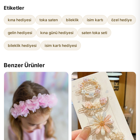
Etiketler
kına hediyesi
toka saten
bileklik
isim kartı
özel hediye
gelin hediyesi
kına günü hediyesi
saten toka seti
bileklik hediyesi
isim kartı hediyesi
Benzer Ürünler