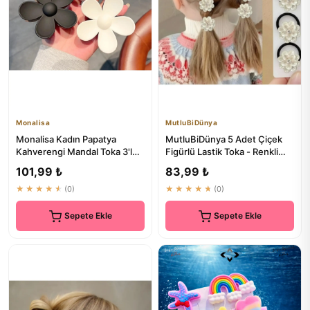
Monalisa
MutluBiDünya
Monalisa Kadın Papatya
MutluBiDünya 5 Adet Çiçek
Kahverengi Mandal Toka 3'lü
Figürlü Lastik Toka - Renkli
Seti | Saç Aksesuarları
Saç Bandı Seti
101,99 ₺
83,99 ₺
★★★★★
(0)
★★★★★
(0)
Sepete Ekle
Sepete Ekle