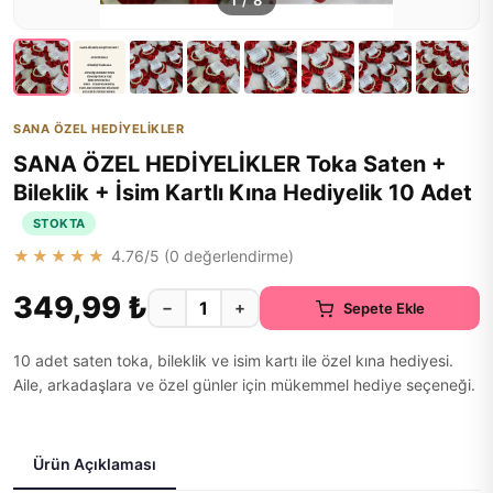
1
/
8
SANA ÖZEL HEDİYELİKLER
SANA ÖZEL HEDİYELİKLER Toka Saten +
Bileklik + İsim Kartlı Kına Hediyelik 10 Adet
STOKTA
★★★★★
4.76
/5 (
0
değerlendirme)
349,99 ₺
−
+
Sepete Ekle
10 adet saten toka, bileklik ve isim kartı ile özel kına hediyesi.
Aile, arkadaşlara ve özel günler için mükemmel hediye seçeneği.
Ürün Açıklaması