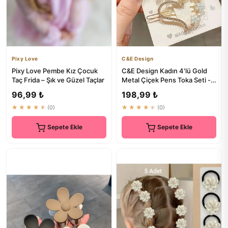
Pixy Love
C&E Design
Pixy Love Pembe Kız Çocuk
C&E Design Kadın 4'lü Gold
Taç Frida – Şık ve Güzel Taçlar
Metal Çiçek Pens Toka Seti -
Elegant Saç Aksesuarı
96,99 ₺
198,99 ₺
★★★★★
(0)
★★★★★
(0)
Sepete Ekle
Sepete Ekle