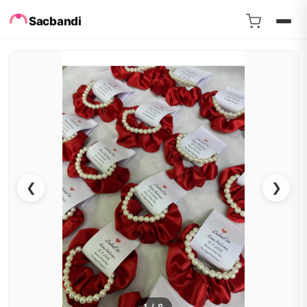
Sacbandi
❮
❯