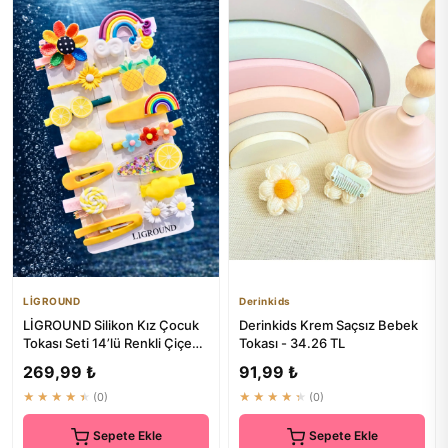
LİGROUND
Derinkids
LİGROUND Silikon Kız Çocuk
Derinkids Krem Saçsız Bebek
Tokası Seti 14’lü Renkli Çiçek
Tokası - 34.26 TL
Modeller
269,99 ₺
91,99 ₺
★★★★★
(0)
★★★★★
(0)
Sepete Ekle
Sepete Ekle