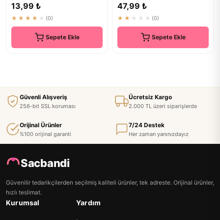
ve Modern Saç Aksesuarı
Bandı Saç Aksesuarı 1 Adet
13,99 ₺
47,99 ₺
★★★★★
(0)
★★★★★
(0)
Sepete Ekle
Sepete Ekle
Güvenli Alışveriş
Ücretsiz Kargo
256-bit SSL koruması
2.000 TL üzeri siparişlerde
Orijinal Ürünler
7/24 Destek
%100 orijinal garanti
Her zaman yanınızdayız
Sacbandi
Güvenilir tedarikçilerden seçilmiş kaliteli ürünler, tek adreste. Orijinal ürünler,
hızlı teslimat.
Kurumsal
Yardım