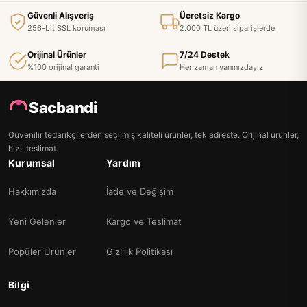
Güvenli Alışveriş
Ücretsiz Kargo
256-bit SSL koruması
2.000 TL üzeri siparişlerde
Orijinal Ürünler
7/24 Destek
%100 orijinal garanti
Her zaman yanınızdayız
Sacbandi
Güvenilir tedarikçilerden seçilmiş kaliteli ürünler, tek adreste. Orijinal ürünler,
hızlı teslimat.
Kurumsal
Yardım
Hakkımızda
İade ve Değişim
Yeni Gelenler
Kargo ve Teslimat
Popüler Ürünler
Gizlilik Politikası
Bilgi