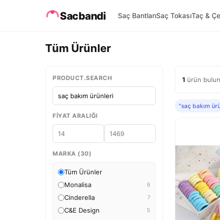
Sacbandi
Saç Bantları
Saç Tokası
Taç & Çe
Tüm Ürünler
PRODUCT.SEARCH
1
ürün bulund
"saç bakım ürü
FIYAT ARALIĞI
MARKA (30)
Tüm Ürünler
Monalisa
9
Cinderella
7
C&E Design
5