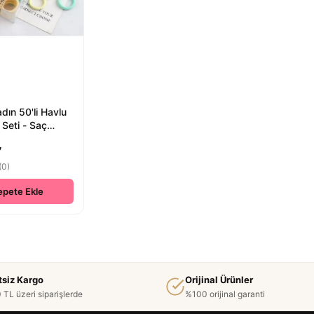
dın 50'li Havlu
 Seti - Saç
sesuarlar
₺
(0)
epete Ekle
tsiz Kargo
Orijinal Ürünler
 TL üzeri siparişlerde
%100 orijinal garanti