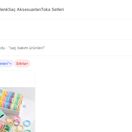
lenk
Saç Aksesuarları
Toka Setleri
u · "saç bakım ürünleri"
nleri"
×
Sıfırla
×