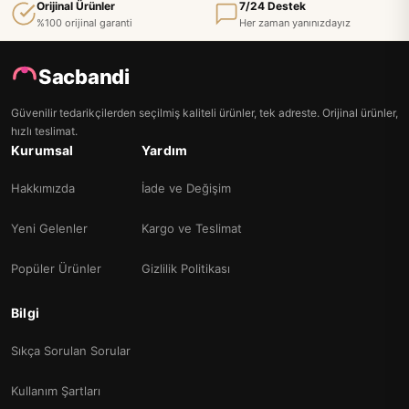
Orijinal Ürünler
7/24 Destek
%100 orijinal garanti
Her zaman yanınızdayız
Sacbandi
Güvenilir tedarikçilerden seçilmiş kaliteli ürünler, tek adreste. Orijinal ürünler,
hızlı teslimat.
Kurumsal
Yardım
Hakkımızda
İade ve Değişim
Yeni Gelenler
Kargo ve Teslimat
Popüler Ürünler
Gizlilik Politikası
Bilgi
Sıkça Sorulan Sorular
Kullanım Şartları