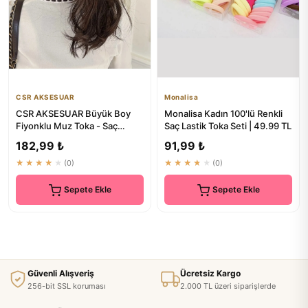
CSR AKSESUAR
Monalisa
CSR AKSESUAR Büyük Boy
Monalisa Kadın 100'lü Renkli
Fiyonklu Muz Toka - Saç
Saç Lastik Toka Seti | 49.99 TL
Aksesuarları
182,99 ₺
91,99 ₺
★★★★★
(0)
★★★★★
(0)
Sepete Ekle
Sepete Ekle
Güvenli Alışveriş
Ücretsiz Kargo
256-bit SSL koruması
2.000 TL üzeri siparişlerde