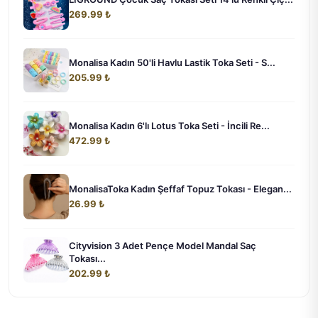
269.99 ₺
Monalisa Kadın 50'li Havlu Lastik Toka Seti - S...
205.99 ₺
Monalisa Kadın 6'lı Lotus Toka Seti - İncili Re...
472.99 ₺
MonalisaToka Kadın Şeffaf Topuz Tokası - Elegan...
26.99 ₺
Cityvision 3 Adet Pençe Model Mandal Saç
Tokası...
202.99 ₺