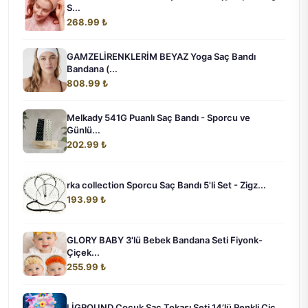
S...
268.99 ₺
GAMZELİRENKLERİM BEYAZ Yoga Saç Bandı
Bandana (...
808.99 ₺
Melkady 541G Puanlı Saç Bandı - Sporcu ve
Günlü...
202.99 ₺
rka collection Sporcu Saç Bandı 5'li Set - Zigz...
193.99 ₺
GLORY BABY 3'lü Bebek Bandana Seti Fiyonk-
Çiçek...
255.99 ₺
LİGROUND Çocuk Saç Tokası Seti 14’lü Renkli Çiç...