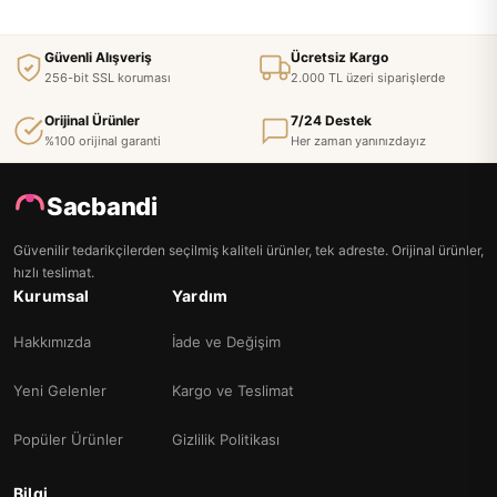
Güvenli Alışveriş
Ücretsiz Kargo
256-bit SSL koruması
2.000 TL üzeri siparişlerde
Orijinal Ürünler
7/24 Destek
%100 orijinal garanti
Her zaman yanınızdayız
Sacbandi
Güvenilir tedarikçilerden seçilmiş kaliteli ürünler, tek adreste. Orijinal ürünler,
hızlı teslimat.
Kurumsal
Yardım
Hakkımızda
İade ve Değişim
Yeni Gelenler
Kargo ve Teslimat
Popüler Ürünler
Gizlilik Politikası
Bilgi