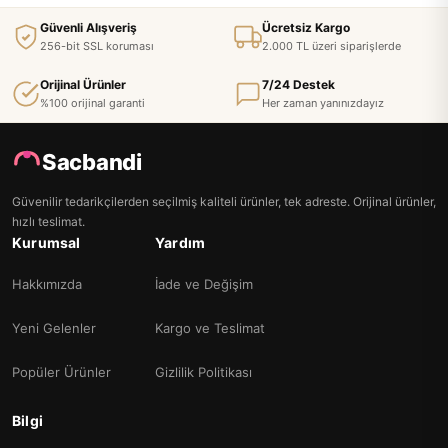
Güvenli Alışveriş
Ücretsiz Kargo
256-bit SSL koruması
2.000 TL üzeri siparişlerde
Orijinal Ürünler
7/24 Destek
%100 orijinal garanti
Her zaman yanınızdayız
Sacbandi
Güvenilir tedarikçilerden seçilmiş kaliteli ürünler, tek adreste. Orijinal ürünler,
hızlı teslimat.
Kurumsal
Yardım
Hakkımızda
İade ve Değişim
Yeni Gelenler
Kargo ve Teslimat
Popüler Ürünler
Gizlilik Politikası
Bilgi