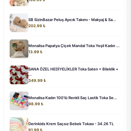
SB SizinBazar Peluş Ayıcık Takımı - Makyaj & Sa...
202.99 ₺
Monalisa Papatya Çiçek Mandal Toka Yeşil Kadın ...
13.99 ₺
SANA ÖZEL HEDİYELİKLER Toka Saten + Bileklik +
...
349.99 ₺
Monalisa Kadın 100'lü Renkli Saç Lastik Toka Se...
98.99 ₺
Derinkids Krem Saçsız Bebek Tokası - 34.26 TL
91.99 ₺