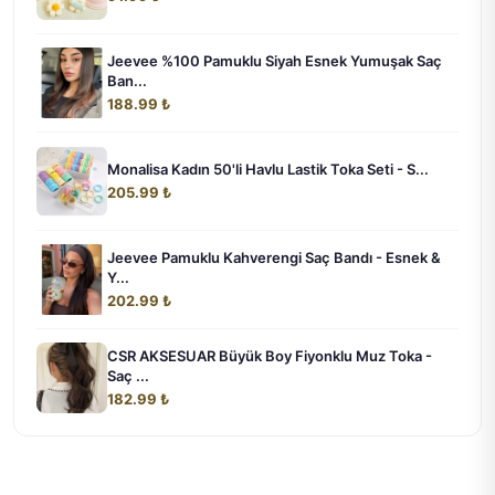
Jeevee %100 Pamuklu Siyah Esnek Yumuşak Saç
Ban...
188.99 ₺
Monalisa Kadın 50'li Havlu Lastik Toka Seti - S...
205.99 ₺
Jeevee Pamuklu Kahverengi Saç Bandı - Esnek &
Y...
202.99 ₺
CSR AKSESUAR Büyük Boy Fiyonklu Muz Toka -
Saç ...
182.99 ₺