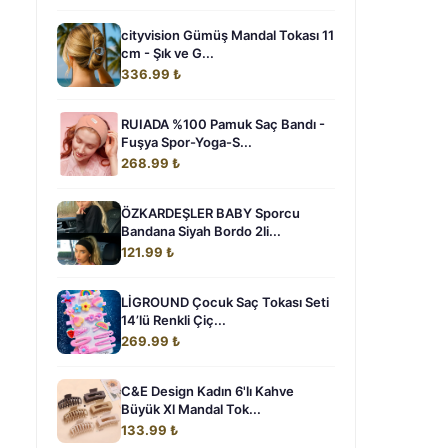
cityvision Gümüş Mandal Tokası 11
cm - Şık ve G...
336.99 ₺
RUIADA %100 Pamuk Saç Bandı -
Fuşya Spor-Yoga-S...
268.99 ₺
ÖZKARDEŞLER BABY Sporcu
Bandana Siyah Bordo 2li...
121.99 ₺
LİGROUND Çocuk Saç Tokası Seti
14’lü Renkli Çiç...
269.99 ₺
C&E Design Kadın 6'lı Kahve
Büyük Xl Mandal Tok...
133.99 ₺