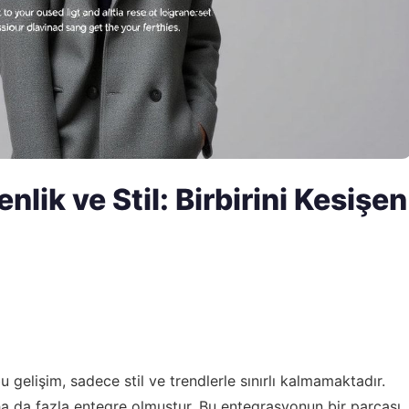
ik ve Stil: Birbirini Kesişen
gelişim, sadece stil ve trendlerle sınırlı kalmamaktadır.
ha da fazla entegre olmuştur. Bu entegrasyonun bir parçası