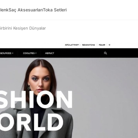
lenk
Saç Aksesuarları
Toka Setleri
rbirini Kesişen Dünyalar