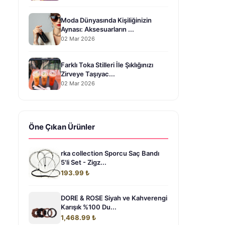
Moda Dünyasında Kişiliğinizin
Aynası: Aksesuarların ...
02 Mar 2026
Farklı Toka Stilleri İle Şıklığınızı
Zirveye Taşıyac...
02 Mar 2026
Öne Çıkan Ürünler
rka collection Sporcu Saç Bandı
5'li Set - Zigz...
193.99 ₺
DORE & ROSE Siyah ve Kahverengi
Karışık %100 Du...
1,468.99 ₺