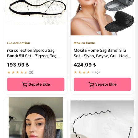
rka collection
Mokita Home
rka collection Sporcu Saç
Mokita Home Saç Bandı 3'lü
Bandı 5'li Set - Zigzag, Taç
Set - Siyah, Beyaz, Gri - Havlu
Yaylı, Taç Taraklı, Dü...
Tipi Saç Bantı
193,99 ₺
424,99 ₺
★★★★★
(0)
★★★★★
(0)
Sepete Ekle
Sepete Ekle