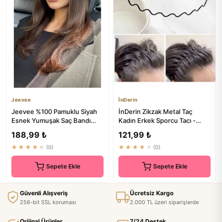
Jeevee
İnDerin
Jeevee %100 Pamuklu Siyah
İnDerin Zikzak Metal Taç
Esnek Yumuşak Saç Bandı
Kadın Erkek Sporcu Tacı -
Bandana Yoga Pilates Saç
Sporcu İçin Ideal
188,99 ₺
121,99 ₺
Ak...
★★★★★
(0)
★★★★★
(0)
Sepete Ekle
Sepete Ekle
Güvenli Alışveriş
Ücretsiz Kargo
256-bit SSL koruması
2.000 TL üzeri siparişlerde
Orijinal Ürünler
7/24 Destek