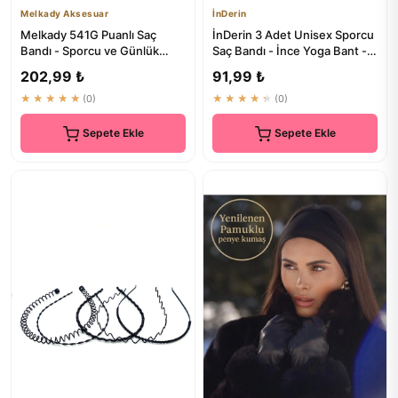
Melkady Aksesuar
İnDerin
Melkady 541G Puanlı Saç
İnDerin 3 Adet Unisex Sporcu
Bandı - Sporcu ve Günlük
Saç Bandı - İnce Yoga Bant -
Kullım İçin
Siyah Lastik Saç Bandı
202,99 ₺
91,99 ₺
★★★★★
(0)
★★★★★
(0)
Sepete Ekle
Sepete Ekle