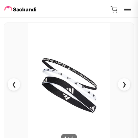
Sacbandi
❮
❯