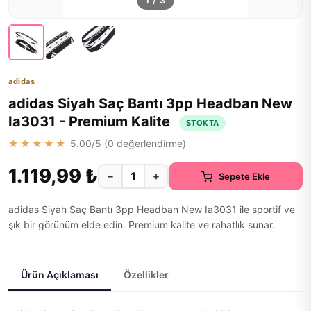
1
/
3
adidas
adidas Siyah Saç Bantı 3pp Headban New
Ia3031 - Premium Kalite
STOKTA
★★★★★
5.00
/5 (
0
değerlendirme)
1.119,99 ₺
−
+
Sepete Ekle
adidas Siyah Saç Bantı 3pp Headban New Ia3031 ile sportif ve
şık bir görünüm elde edin. Premium kalite ve rahatlık sunar.
Ürün Açıklaması
Özellikler