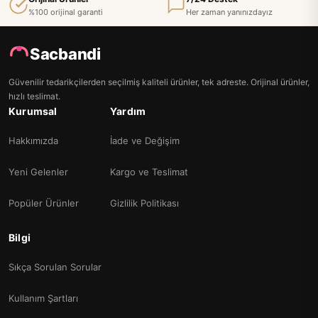
%100 orijinal garanti
Her zaman yanınızdayız
Sacbandi
Güvenilir tedarikçilerden seçilmiş kaliteli ürünler, tek adreste. Orijinal ürünler,
hızlı teslimat.
Kurumsal
Yardım
Hakkımızda
İade ve Değişim
Yeni Gelenler
Kargo ve Teslimat
Popüler Ürünler
Gizlilik Politikası
Bilgi
Sıkça Sorulan Sorular
Kullanım Şartları