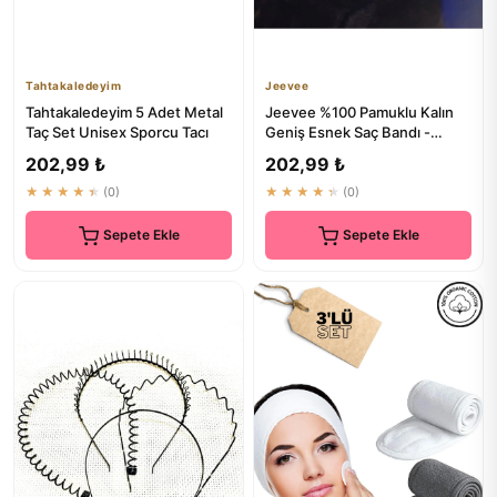
Tahtakaledeyim
Jeevee
Tahtakaledeyim 5 Adet Metal
Jeevee %100 Pamuklu Kalın
Taç Set Unisex Sporcu Tacı
Geniş Esnek Saç Bandı -
Bandana Yoga Saç Aksesuarı
202,99 ₺
202,99 ₺
9cm
★★★★★
(0)
★★★★★
(0)
Sepete Ekle
Sepete Ekle